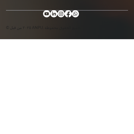
© ٢٠٢٥ من قبل ANPU. جميع الحقوق محفوظة.