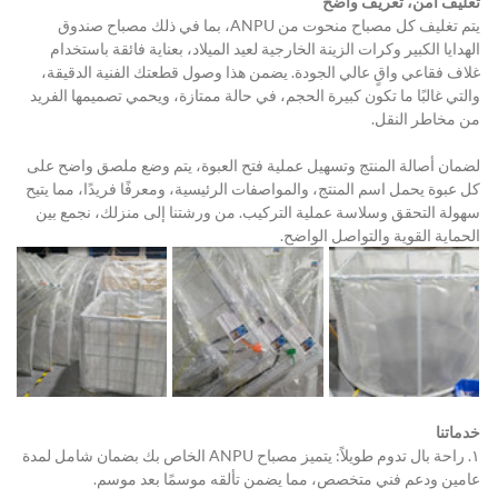
تغليف آمن، تعريف واضح
يتم تغليف كل مصباح منحوت من ANPU، بما في ذلك مصباح صندوق 
الهدايا الكبير وكرات الزينة الخارجية لعيد الميلاد، بعناية فائقة باستخدام 
غلاف فقاعي واقٍ عالي الجودة. يضمن هذا وصول قطعتك الفنية الدقيقة، 
والتي غالبًا ما تكون كبيرة الحجم، في حالة ممتازة، ويحمي تصميمها الفريد 
من مخاطر النقل.
لضمان أصالة المنتج وتسهيل عملية فتح العبوة، يتم وضع ملصق واضح على 
كل عبوة يحمل اسم المنتج، والمواصفات الرئيسية، ومعرفًا فريدًا، مما يتيح 
سهولة التحقق وسلاسة عملية التركيب. من ورشتنا إلى منزلك، نجمع بين 
الحماية القوية والتواصل الواضح.
خدماتنا
١. راحة بال تدوم طويلاً: يتميز مصباح ANPU الخاص بك بضمان شامل لمدة 
عامين ودعم فني متخصص، مما يضمن تألقه موسمًا بعد موسم.