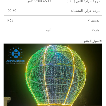
درجة حرارة اللون (CCT):
2200-6500 كلفن
درجة حرارة التشغيل:
-20-60
تصنيف IP:
IP65
ماركة:
أنبو
تفاصيل المنتج