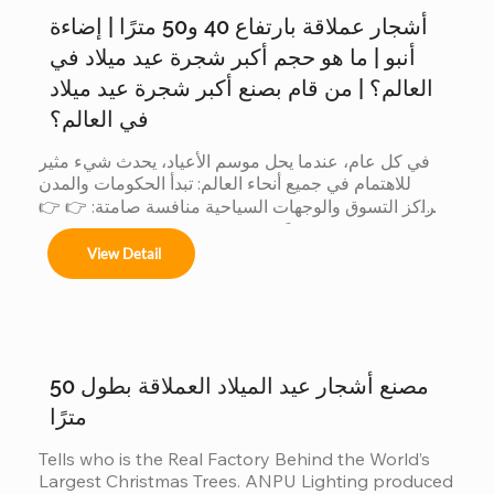
أشجار عملاقة بارتفاع 40 و50 مترًا | إضاءة
Árboles de 4m a 50m en espacios interiores y 
exteriores.

أنبو | ما هو حجم أكبر شجرة عيد ميلاد في
العالم؟ | من قام بصنع أكبر شجرة عيد ميلاد
في العالم؟
Centros comerciales, hoteles y eventos 
في كل عام، عندما يحل موسم الأعياد، يحدث شيء مثير 
municipales.

للاهتمام في جميع أنحاء العالم: تبدأ الحكومات والمدن 
ومراكز التسوق والوجهات السياحية منافسة صامتة: 👉 👉 
لأن الشجرة الأكبر حجماً: يجذب المزيد من الزوار يُحدث ذلك 
Festivales navideños, parques temáticos y 
View Detail
تأثيراً أكبر على وسائل التواصل الاجتماعي يتم إنتاج قيمة 
activaciones de marca.

تجارية أكبر عندما تتنافس الدول... يشارك المصنعون أيضاً. 
لكن وراء هذه المنافسة العالمية، هناك شيء لا يراه إلا قليل 
Adaptamos cada instalación al entorno, 
من الناس: 👈 يشارك المصنّعون أيضاً في هذه المسابقة 
cumpliendo con normas locales e internacionales 
لأن العميل عندما يريد أكبر شجرة، فإنه لا يقارن بين المدن 
de seguridad.
فحسب......
مصنع أشجار عيد الميلاد العملاقة بطول 50
مترًا
Tells who is the Real Factory Behind the World’s 
Largest Christmas Trees. ANPU Lighting produced 