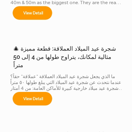
40m & 50m as the biggest one. They are the real 
China factory for Giant Christmas Tree.
View Detail
🎄 شجرة عيد الميلاد العملاقة: قطعة مميزة
مثالية لمكانك، يتراوح طولها من 4 إلى 50
متراً
ما الذي يجعل شجرة عيد الميلاد العملاقة "عملاقة" حقاً؟ 
عندما نتحدث عن شجرة عيد الميلاد التي يبلغ طولها ٥٠ متراً 
شجرة عيد ميلاد خارجية كبيرة للأماكن العامة: من 4 أمتار 
إلى 50 مترًا شجرة عيد الميلاد الكبيرة في الهواء الطلق 
View Detail
نحن متخصصون في تصاميم مخصصة لأشجار عيد الميلاد 
العملاقة لتتناسب مع موضوعك لا يوجد مكانان متشابهان، 
وكذلك أشجارنا. مع الحجم أنظمة الألوان الزينة تأثيرات 
الإضاءة هل ترغبون دراسة حالة: شجرة عيد الميلاد التي يبلغ 
ارتفاعها 40 متراً في سان سلفادور من أبرز مشاريعنا أكثر 
من زينة...