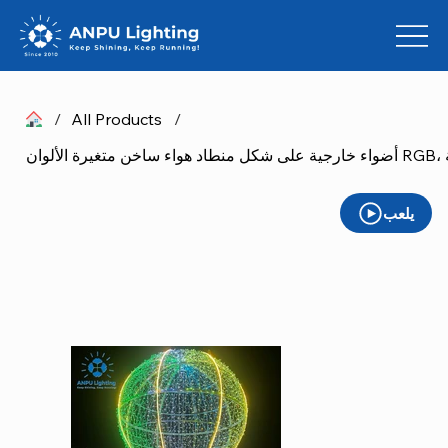
/
All Products
/
يلعب