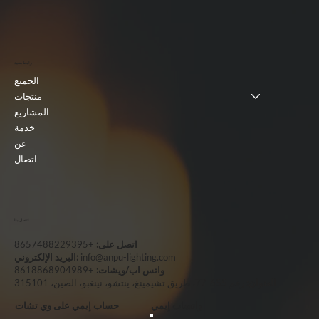
رابط مفيد
الجميع
منتجات
المشاريع
خدمة
عن
اتصال
اتصل بنا
اتصل على:
+8657488229395
info@anpu-lighting.com
البريد الإلكتروني:
واتس اب/ويشات:
+8618868904989
العنوان:
رقم 655-77، طريق تشيمينغ، ينتشو، نينغبو، الصين، 315101
واتساب إيمي
حساب إيمي على وي تشات