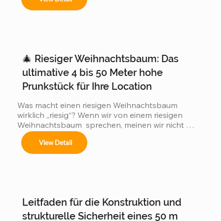
🎄 Riesiger Weihnachtsbaum: Das
ultimative 4 bis 50 Meter hohe
Prunkstück für Ihre Location
Was macht einen riesigen Weihnachtsbaum 
wirklich „riesig“? Wenn wir von einem riesigen 
Weihnachtsbaum  sprechen, meinen wir nicht 
einfach einen 3 oder 5 Meter hohen Baum, wie 
View Detail
man ihn in jedem Einkaufszentrum findet. Wir 
meinen gewaltige Konstruktionen  von 4 bis hin zu 
atemberaubenden 50 Metern  Höhe! Genau – 
unsere individuell gefertigten Weihnachtsbäume 
verwandeln Stadtzentren, Hotellobbys und 
öffentliche Plätze weltweit. Ein 50 Meter hoher 
Leitfaden für die Konstruktion und
Weihnachtsbaum  ist so hoch wie ein 15-
stöckiges...
strukturelle Sicherheit eines 50 m