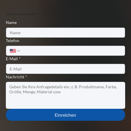
Jetzt schnell ein Angebot anfordern
Name
Telefon
E-Mail
*
Nachricht
*
Einreichen