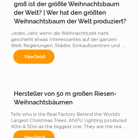
groß ist der größte Weihnachtsbaum
der Welt? | Wer hat den größten
Centros comerciales, hoteles y eventos 
Weihnachtsbaum der Welt produziert?
municipales.

Jedes Jahr, wenn die Weihnachtszeit naht, 
geschieht etwas Interessantes auf der ganzen 
Welt: Regierungen, Städte, Einkaufszentren und 
Festivales navideños, parques temáticos y 
Touristenziele beginnen einen stillen Wettbewerb: 
activaciones de marca.

View Detail
👉 Wer kann den beeindruckendsten großen 
Weihnachtsbaum präsentieren? 👉 Wer wird den 
Adaptamos cada instalación al entorno, 
cumpliendo con normas locales e internacionales 
größten Weihnachtsbaum der Welt haben? Denn 
de seguridad.
je größer der Baum: zieht mehr Besucher an Es 
erzeugt eine größere Wirkung in den sozialen 
Medien. Es wird ein höherer kommerzieller Wert 
Hersteller von 50 m großen Riesen-
erzeugt Wenn Länder im Wettbewerb stehen,...
Weihnachtsbäumen
Tells who is the Real Factory Behind the World’s 
Largest Christmas Trees. ANPU Lighting produced 
40m & 50m as the biggest one. They are the real 
China factory for Giant Christmas Tree.
View Detail