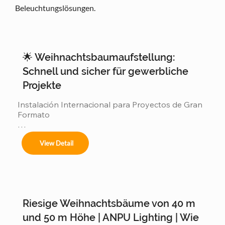
Beleuchtungslösungen.
🌟 Weihnachtsbaumaufstellung:
Schnell und sicher für gewerbliche
Projekte
Instalación Internacional para Proyectos de Gran 
Formato

Ofrecemos servicios completos de instalación 
View Detail
para:

Riesige Weihnachtsbäume von 40 m
Árboles de 4m a 50m en espacios interiores y 
exteriores.

und 50 m Höhe | ANPU Lighting | Wie