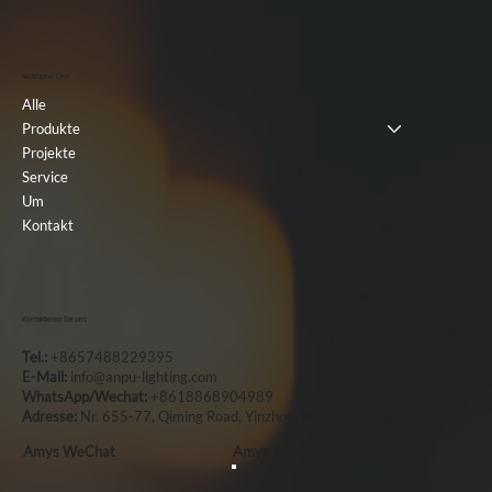
Nützlicher Link
Alle
Produkte
Projekte
Service
Um
Kontakt
Kontaktieren Sie uns
Tel.:
+8657488229395
E-Mail:
info@anpu-lighting.com
WhatsApp/Wechat:
+8618868904989
Adresse:
Nr. 655-77, Qiming Road, Yinzhou, Ningbo, China, 315101
Amys WeChat
Amys WhatsApp