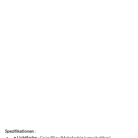
Spezifikationen
:
• Lichtfarbe
: Grün/Blau/Mehrfarbig (umschaltbar)