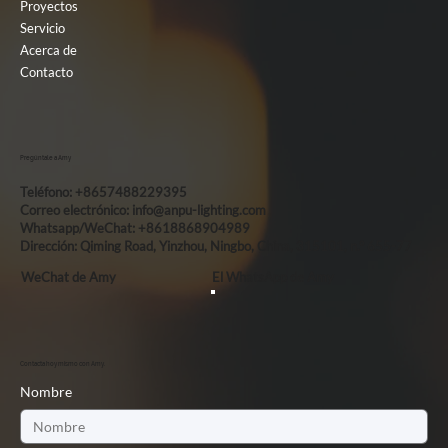
Proyectos
Servicio
Acerca de
Contacto
Pregúntale a Amy
Teléfono: +8657488229395
Correo electrónico:
info@anpu-lighting.com
Whatsapp/WeChat: +8618868904989
Dirección: Qiming Road, Yinzhou, Ningbo, China, 315101, n.° 655-77
WeChat de Amy
El WhatsApp de Amy
Contacta hoy mismo con Amy.
Nombre