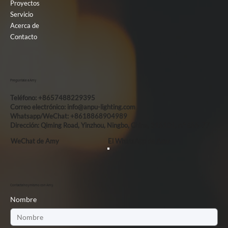
Proyectos
Servicio
Acerca de
Contacto
Pregúntale a Amy
Teléfono: +8657488229395
Correo electrónico:
info@anpu-lighting.com
Whatsapp/WeChat: +8618868904989
Dirección: Qiming Road, Yinzhou, Ningbo, China, 315101, n.° 655-77
WeChat de Amy
El WhatsApp de Amy
Contacta hoy mismo con Amy.
Nombre