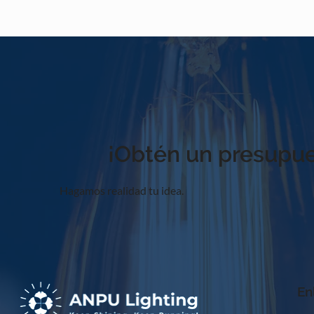
¡Obtén un presupue
Hagamos realidad tu idea.
En