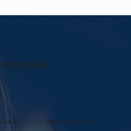
sto rápido!
lace útil
Pregúntale a Amy