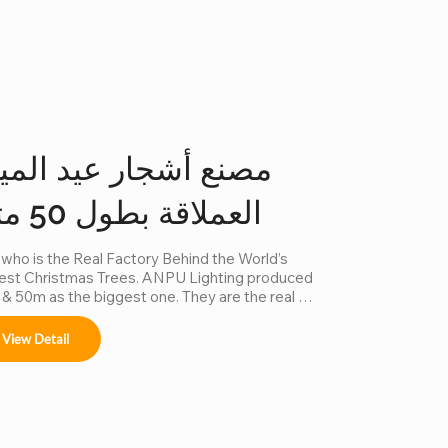
مصنع أشجار عيد الميل
العملاقة بطول 50 مترًا
 who is the Real Factory Behind the World’s 
est Christmas Trees. ANPU Lighting produced 
& 50m as the biggest one. They are the real 
a factory for Giant Christmas Tree.
View Detail