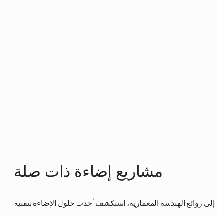
Árboles de 4m a 50m en espacios interiores y 
exteriores.

Centros comerciales, hoteles y eventos municipales.

Festivales navideños, parques temáticos y 
activaciones de marca.

Adaptamos cada instalación al entorno, cumpliendo 
con normas locales e internacionales de seguridad.
مشاريع إضاءة ذات صلة