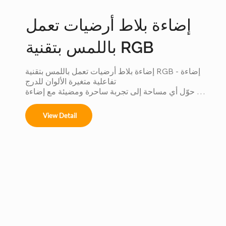
إضاءة بلاط أرضيات تعمل
باللمس بتقنية RGB
إضاءة بلاط أرضيات تعمل باللمس بتقنية RGB - إضاءة 
تفاعلية متغيرة الألوان للدرج

حوّل أي مساحة إلى تجربة ساحرة ومضيئة مع إضاءة 
بلاط الأرضيات التي تعمل باللمس بتقنية RGB. صُممت 
هذه البلاطات بتقنية LED عالية التقنية للاستخدام الداخلي 
View Detail
والخارجي، وتستجيب للمس وخطوات الأقدام، مما يخلق 
تأثيرات إضاءة ديناميكية تُحسّن الأجواء والسلامة والأناقة. 
تُعد هذه البلاطات مثالية للأندية والمنازل والمساحات 
التجارية والتركيبات الإبداعية، فهي تجمع بين أحدث 
التقنيات والتصميم الأنيق والمتين.