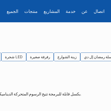
اتصال
عن
خدمة
المشاريع
منتجات
الجميع
لة رمضان إل دي
زينة الشوارع
رفرفة صغيرة
شجرة LED
سلاسل مصابيح LED بكسل قابلة للبرمجة تتيح الرسوم المتحركة الديناميكية وتأثيرات الألوان وعروض الإضاءة التفاعلية.