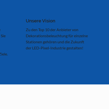
Unsere Vision
e
Zu den Top 10 der Anbieter von
 Sie
Dekorationsbeleuchtung für einzelne
Stationen gehören und die Zukunft
der LED-Pixel-Industrie gestalten!
iele.