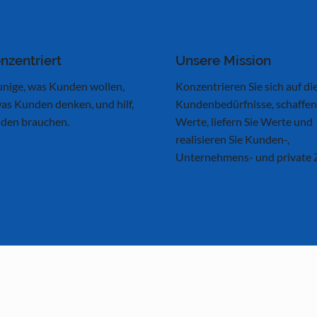
nzentriert
Unsere Mission
unige, was Kunden wollen,
Konzentrieren Sie sich auf di
as Kunden denken, und hilf,
Kundenbedürfnisse, schaffen
den brauchen.
Werte, liefern Sie Werte und
realisieren Sie Kunden-,
Unternehmens- und private Z