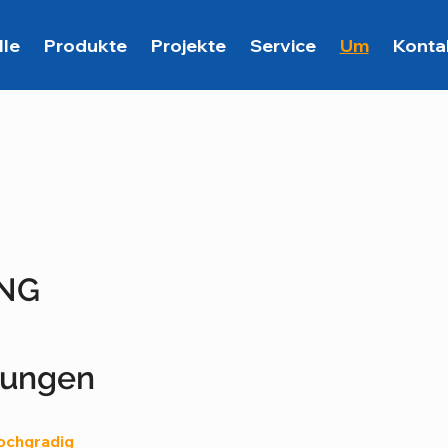
lle
Produkte
Projekte
Service
Um
Konta
UNG
sungen
ochgradig