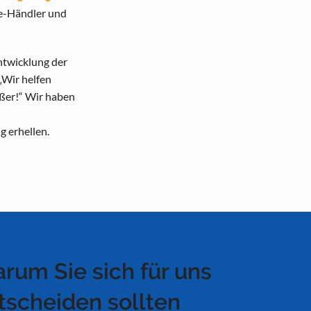
ne-Händler und
ntwicklung der
„Wir helfen
ßer!“ Wir haben
g erhellen.
rum Sie sich für uns
tscheiden sollten