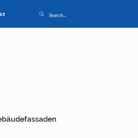
kt
 Gebäudefassaden