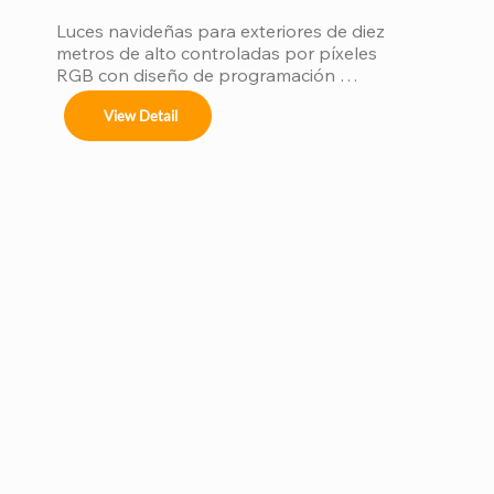
Luces navideñas para exteriores de diez 
metros de alto controladas por píxeles 
RGB con diseño de programación 
dinámica a prueba de agua, que crean 
View Detail
festines de luces a nivel de cine para las 
vacaciones.days.