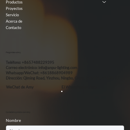
Productos
Proyectos
Servicio
Acerca de
Contacto
Pregúntale a Amy
Teléfono: +8657488229395
Correo electrónico:
info@anpu-lighting.com
Whatsapp/WeChat: +8618868904989
Dirección: Qiming Road, Yinzhou, Ningbo, China, 315101, n.° 655-77
WeChat de Amy
El WhatsApp de Amy
Contacta hoy mismo con Amy.
Nombre