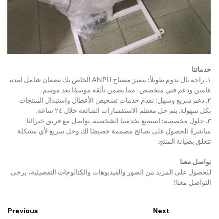
خدماتنا
١. راحة بال تدوم طويلاً: يتميز مصباح ANPU الخاص بك بضمان شامل لمدة 
عامين ودعم فني متخصص، مما يضمن تألقه موسمًا بعد موسم.
٢. دعم سريع وسهل: نقدم خدمات تشخيص الأعطال واستبدال المنتجات 
بكل سهولة. يتم حل معظم الاستفسارات الشائعة خلال ٢٤ ساعة.
٣. حلول مخصصة: استمتع بخدمتنا الشخصية. تواصل مع فريق خبرائنا 
مباشرةً للحصول على نصائح مصممة خصيصًا لك وحل سريع لأي مشكلة 
تتعلق بصيانة المنتج.
تواصل معنا
للحصول على المزيد من الصور والفيديوهات والكتالوجات التفصيلية، يرجى 
التواصل معنا!
Previous
Next