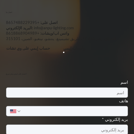
اتصل بنا
اتصل على:
+8657488229395
info@anpu-lighting.com
البريد الإلكتروني:
واتس اب/ويشات:
+8618868904989
العنوان:
رقم 655-77، طريق تشيمينغ، ينتشو، نينغبو، الصين، 315101
واتساب إيمي
حساب إيمي على وي تشات
احصل على عرض سعر سريع
اسم
هاتف
بريد إلكتروني
*