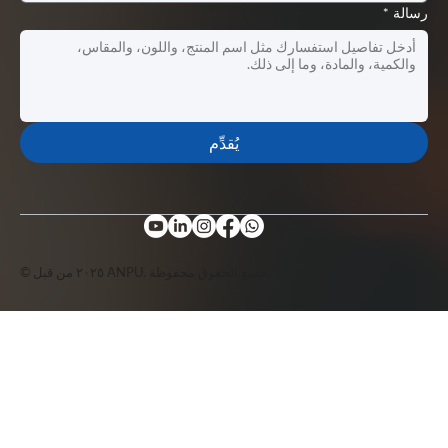
رسالة
*
يُقدِّم
© ٢٠٢٥ من قبل ANPU. جميع الحقوق محفوظة.