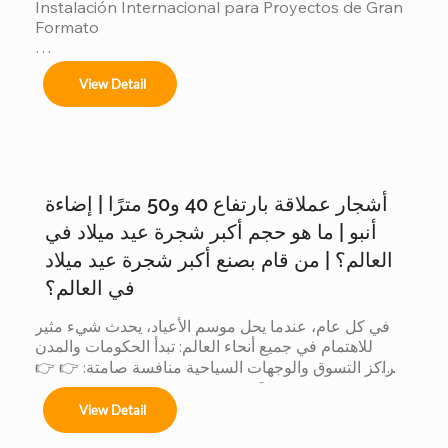
Instalación Internacional para Proyectos de Gran 
Formato

Ofrecemos servicios completos de instalación 
View Detail
para:

أشجار عملاقة بارتفاع 40 و50 مترًا | إضاءة
Árboles de 4m a 50m en espacios interiores y 
exteriores.

أنبو | ما هو حجم أكبر شجرة عيد ميلاد في
العالم؟ | من قام بصنع أكبر شجرة عيد ميلاد
في العالم؟
Centros comerciales, hoteles y eventos 
في كل عام، عندما يحل موسم الأعياد، يحدث شيء مثير 
municipales.

للاهتمام في جميع أنحاء العالم: تبدأ الحكومات والمدن 
ومراكز التسوق والوجهات السياحية منافسة صامتة: 👉 👉 
لأن الشجرة الأكبر حجماً: يجذب المزيد من الزوار يُحدث ذلك 
Festivales navideños, parques temáticos y 
View Detail
تأثيراً أكبر على وسائل التواصل الاجتماعي يتم إنتاج قيمة 
activaciones de marca.

تجارية أكبر عندما تتنافس الدول... يشارك المصنعون أيضاً. 