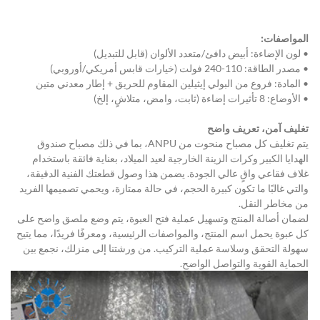
المواصفات:
• لون الإضاءة: أبيض دافئ/متعدد الألوان (قابل للتبديل)
• مصدر الطاقة: 110-240 فولت (خيارات قابس أمريكي/أوروبي)
• المادة: فروع من البولي إيثيلين المقاوم للحريق + إطار معدني متين
• الأوضاع: 8 تأثيرات إضاءة (ثابت، وامض، متلاشٍ، إلخ)
تغليف آمن، تعريف واضح
يتم تغليف كل مصباح منحوت من ANPU، بما في ذلك مصباح صندوق 
الهدايا الكبير وكرات الزينة الخارجية لعيد الميلاد، بعناية فائقة باستخدام 
غلاف فقاعي واقٍ عالي الجودة. يضمن هذا وصول قطعتك الفنية الدقيقة، 
والتي غالبًا ما تكون كبيرة الحجم، في حالة ممتازة، ويحمي تصميمها الفريد 
من مخاطر النقل.
لضمان أصالة المنتج وتسهيل عملية فتح العبوة، يتم وضع ملصق واضح على 
كل عبوة يحمل اسم المنتج، والمواصفات الرئيسية، ومعرفًا فريدًا، مما يتيح 
سهولة التحقق وسلاسة عملية التركيب. من ورشتنا إلى منزلك، نجمع بين 
الحماية القوية والتواصل الواضح.