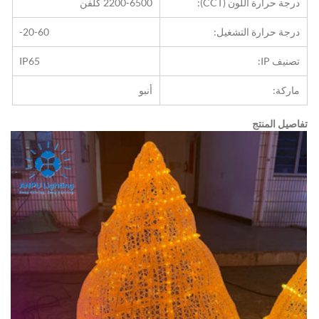
درجة حرارة اللون (CCT):
2200-6500 كلفن
درجة حرارة التشغيل:
-20-60
تصنيف IP:
IP65
ماركة:
أنبو
تفاصيل المنتج