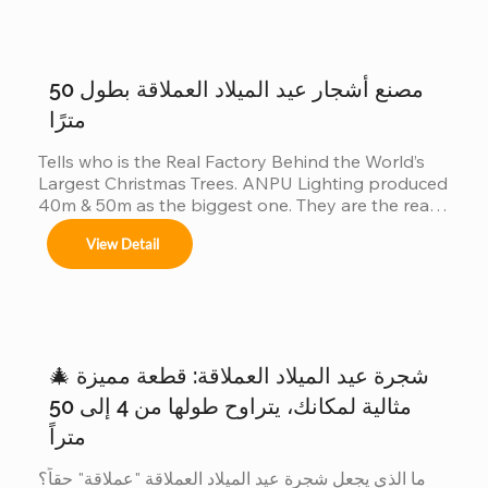
لكن وراء هذه المنافسة العالمية، هناك شيء لا يراه إلا قليل 
Adaptamos cada instalación al entorno, 
من الناس: 👈 يشارك المصنّعون أيضاً في هذه المسابقة 
cumpliendo con normas locales e internacionales 
لأن العميل عندما يريد أكبر شجرة، فإنه لا يقارن بين المدن 
de seguridad.
فحسب......
مصنع أشجار عيد الميلاد العملاقة بطول 50
مترًا
Tells who is the Real Factory Behind the World’s 
Largest Christmas Trees. ANPU Lighting produced 
40m & 50m as the biggest one. They are the real 
China factory for Giant Christmas Tree.
View Detail
🎄 شجرة عيد الميلاد العملاقة: قطعة مميزة
مثالية لمكانك، يتراوح طولها من 4 إلى 50
متراً
ما الذي يجعل شجرة عيد الميلاد العملاقة "عملاقة" حقاً؟ 