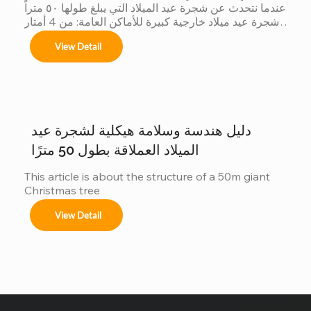
عندما نتحدث عن شجرة عيد الميلاد التي يبلغ طولها ٥٠ متراً 
شجرة عيد ميلاد خارجية كبيرة للأماكن العامة: من 4 أمتار 
إلى 50 مترًا شجرة عيد الميلاد الكبيرة في الهواء الطلق 
View Detail
نحن متخصصون في تصاميم مخصصة لأشجار عيد الميلاد 
العملاقة لتتناسب مع موضوعك لا يوجد مكانان متشابهان، 
وكذلك أشجارنا. مع الحجم أنظمة الألوان الزينة تأثيرات 
الإضاءة هل ترغبون دراسة حالة: شجرة عيد الميلاد التي يبلغ 
ارتفاعها 40 متراً في سان سلفادور من أبرز مشاريعنا أكثر 
من زينة...
دليل هندسة وسلامة هيكلية لشجرة عيد
الميلاد العملاقة بطول 50 مترًا
This article is about the structure of a 50m giant 
Christmas tree
View Detail