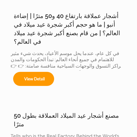
أشجار عملاقة بارتفاع 40 و50 مترًا | إضاءة
Árboles de 4m a 50m en espacios interiores y 
exteriores.

أنبو | ما هو حجم أكبر شجرة عيد ميلاد في
العالم؟ | من قام بصنع أكبر شجرة عيد ميلاد
في العالم؟
Centros comerciales, hoteles y eventos 
في كل عام، عندما يحل موسم الأعياد، يحدث شيء مثير 
municipales.

للاهتمام في جميع أنحاء العالم: تبدأ الحكومات والمدن 
ومراكز التسوق والوجهات السياحية منافسة صامتة: 👉 👉 
لأن الشجرة الأكبر حجماً: يجذب المزيد من الزوار يُحدث ذلك 
Festivales navideños, parques temáticos y 
View Detail
تأثيراً أكبر على وسائل التواصل الاجتماعي يتم إنتاج قيمة 
activaciones de marca.

تجارية أكبر عندما تتنافس الدول... يشارك المصنعون أيضاً. 
لكن وراء هذه المنافسة العالمية، هناك شيء لا يراه إلا قليل 
Adaptamos cada instalación al entorno, 
من الناس: 👈 يشارك المصنّعون أيضاً في هذه المسابقة 
cumpliendo con normas locales e internacionales 
لأن العميل عندما يريد أكبر شجرة، فإنه لا يقارن بين المدن 
de seguridad.
فحسب......
مصنع أشجار عيد الميلاد العملاقة بطول 50
مترًا
Tells who is the Real Factory Behind the World’s 