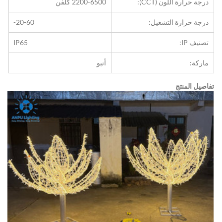
درجة حرارة اللون (CCT):
2200-6500 كلفن
درجة حرارة التشغيل:
-20-60
تصنيف IP:
IP65
ماركة:
أنبو
تفاصيل المنتج