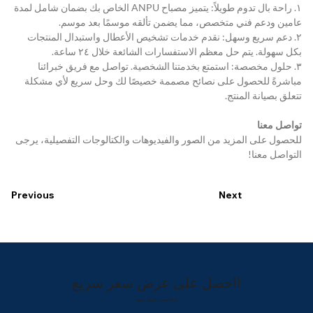
١. راحة بال تدوم طويلاً: يتميز مصباح ANPU الخاص بك بضمان شامل لمدة 
عامين ودعم فني متخصص، مما يضمن تألقه موسمًا بعد موسم.
٢. دعم سريع وسهل: نقدم خدمات تشخيص الأعطال واستبدال المنتجات 
بكل سهولة. يتم حل معظم الاستفسارات الشائعة خلال ٢٤ ساعة.
٣. حلول مخصصة: استمتع بخدمتنا الشخصية. تواصل مع فريق خبرائنا 
مباشرةً للحصول على نصائح مصممة خصيصًا لك وحل سريع لأي مشكلة 
تتعلق بصيانة المنتج.
تواصل معنا
للحصول على المزيد من الصور والفيديوهات والكتالوجات التفصيلية، يرجى 
التواصل معنا!
Previous
Next
احصل على عرض سعر سريع!
دعنا نجعل فكرتك حقيقة!