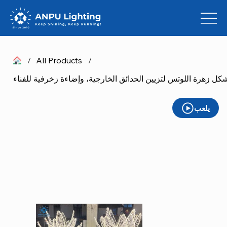
/
All Products
/
يلعب