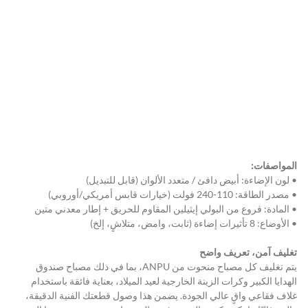
المواصفات:
• لون الإضاءة: أبيض دافئ / متعدد الألوان (قابل للتبديل)
• مصدر الطاقة: 110-240 فولت (خيارات قابس أمريكي/أوروبي)
• المادة: فروع من البولي إيثيلين المقاوم للحريق + إطار معدني متين
• الأوضاع: 8 تأثيرات إضاءة (ثابت، وامض، متلاشٍ، إلخ)
تغليف آمن، تعريف واضح
يتم تغليف كل مصباح منحوت من ANPU، بما في ذلك مصباح صندوق 
الهدايا الكبير وكرات الزينة الخارجية لعيد الميلاد، بعناية فائقة باستخدام 
غلاف فقاعي واقٍ عالي الجودة. يضمن هذا وصول قطعتك الفنية الدقيقة، 