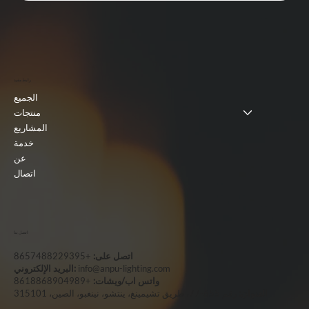
رابط مفيد
الجميع
منتجات
المشاريع
خدمة
عن
اتصال
اتصل بنا
اتصل على:
+8657488229395
info@anpu-lighting.com
البريد الإلكتروني:
واتس اب/ويشات:
+8618868904989
العنوان:
رقم 655-77، طريق تشيمينغ، ينتشو، نينغبو، الصين، 315101