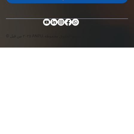
© ٢٠٢٥ من قبل ANPU. جميع الحقوق محفوظة.