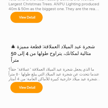
Largest Christmas Trees. ANPU Lighting produced 
40m & 50m as the biggest one. They are the real 
China factory for Giant Christmas Tree.
View Detail
🎄 شجرة عيد الميلاد العملاقة: قطعة مميزة
مثالية لمكانك، يتراوح طولها من 4 إلى 50
متراً
ما الذي يجعل شجرة عيد الميلاد العملاقة "عملاقة" حقاً؟ 
عندما نتحدث عن شجرة عيد الميلاد التي يبلغ طولها ٥٠ متراً 
شجرة عيد ميلاد خارجية كبيرة للأماكن العامة: من 4 أمتار 
إلى 50 مترًا شجرة عيد الميلاد الكبيرة في الهواء الطلق 
View Detail
نحن متخصصون في تصاميم مخصصة لأشجار عيد الميلاد 
العملاقة لتتناسب مع موضوعك لا يوجد مكانان متشابهان، 
وكذلك أشجارنا. مع الحجم أنظمة الألوان الزينة تأثيرات 
الإضاءة هل ترغبون دراسة حالة: شجرة عيد الميلاد التي يبلغ 
ارتفاعها 40 متراً في سان سلفادور من أبرز مشاريعنا أكثر 