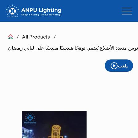
/
All Products
/
يلعب