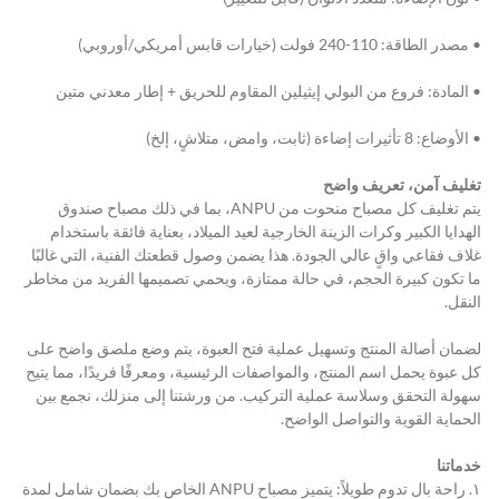
• مصدر الطاقة: 110-240 فولت (خيارات قابس أمريكي/أوروبي)
• المادة: فروع من البولي إيثيلين المقاوم للحريق + إطار معدني متين
• الأوضاع: 8 تأثيرات إضاءة (ثابت، وامض، متلاشٍ، إلخ)
تغليف آمن، تعريف واضح
يتم تغليف كل مصباح منحوت من ANPU، بما في ذلك مصباح صندوق 
الهدايا الكبير وكرات الزينة الخارجية لعيد الميلاد، بعناية فائقة باستخدام 
غلاف فقاعي واقٍ عالي الجودة. هذا يضمن وصول قطعتك الفنية، التي غالبًا 
ما تكون كبيرة الحجم، في حالة ممتازة، ويحمي تصميمها الفريد من مخاطر 
النقل.
لضمان أصالة المنتج وتسهيل عملية فتح العبوة، يتم وضع ملصق واضح على 
كل عبوة يحمل اسم المنتج، والمواصفات الرئيسية، ومعرفًا فريدًا، مما يتيح 
سهولة التحقق وسلاسة عملية التركيب. من ورشتنا إلى منزلك، نجمع بين 
الحماية القوية والتواصل الواضح.
خدماتنا
١. راحة بال تدوم طويلاً: يتميز مصباح ANPU الخاص بك بضمان شامل لمدة 