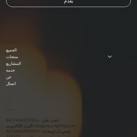
يُقدِّم
رابط مفيد
الجميع
منتجات
المشاريع
خدمة
عن
اتصال
اتصل بنا
اتصل على:
+8657488229395
info@anpu-lighting.com
البريد الإلكتروني:
واتس اب/ويشات:
+8618868904989
العنوان:
رقم 655-77، طريق تشيمينغ، ينتشو، نينغبو، الصين، 315101