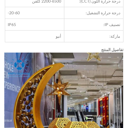
درجة حرارة اللون (CCT):
2200-6500 كلفن
درجة حرارة التشغيل:
-20-60
تصنيف IP:
IP65
ماركة:
أنبو
تفاصيل المنتج