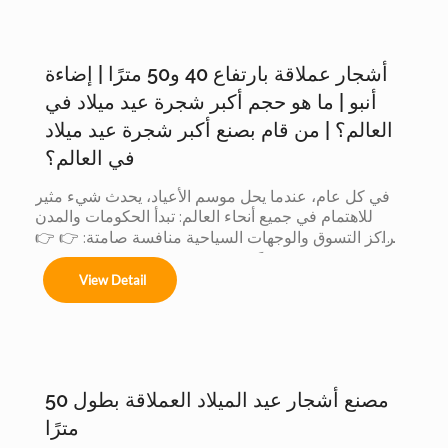
أشجار عملاقة بارتفاع 40 و50 مترًا | إضاءة
Árboles de 4m a 50m en espacios interiores y 
exteriores.

أنبو | ما هو حجم أكبر شجرة عيد ميلاد في
العالم؟ | من قام بصنع أكبر شجرة عيد ميلاد
في العالم؟
Centros comerciales, hoteles y eventos 
في كل عام، عندما يحل موسم الأعياد، يحدث شيء مثير 
municipales.

للاهتمام في جميع أنحاء العالم: تبدأ الحكومات والمدن 
ومراكز التسوق والوجهات السياحية منافسة صامتة: 👉 👉 
لأن الشجرة الأكبر حجماً: يجذب المزيد من الزوار يُحدث ذلك 
Festivales navideños, parques temáticos y 
View Detail
تأثيراً أكبر على وسائل التواصل الاجتماعي يتم إنتاج قيمة 
activaciones de marca.

تجارية أكبر عندما تتنافس الدول... يشارك المصنعون أيضاً. 
لكن وراء هذه المنافسة العالمية، هناك شيء لا يراه إلا قليل 
Adaptamos cada instalación al entorno, 
من الناس: 👈 يشارك المصنّعون أيضاً في هذه المسابقة 
cumpliendo con normas locales e internacionales 
لأن العميل عندما يريد أكبر شجرة، فإنه لا يقارن بين المدن 
de seguridad.
فحسب......
مصنع أشجار عيد الميلاد العملاقة بطول 50
مترًا