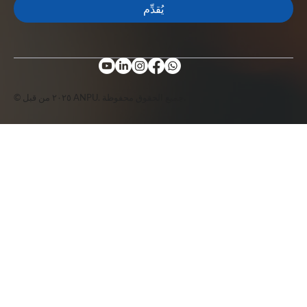
يُقدِّم
© ٢٠٢٥ من قبل ANPU. جميع الحقوق محفوظة.