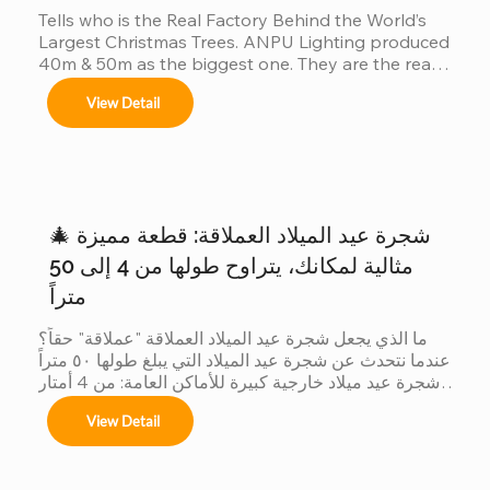
Tells who is the Real Factory Behind the World’s 
Largest Christmas Trees. ANPU Lighting produced 
40m & 50m as the biggest one. They are the real 
China factory for Giant Christmas Tree.
View Detail
🎄 شجرة عيد الميلاد العملاقة: قطعة مميزة
مثالية لمكانك، يتراوح طولها من 4 إلى 50
متراً
ما الذي يجعل شجرة عيد الميلاد العملاقة "عملاقة" حقاً؟ 
عندما نتحدث عن شجرة عيد الميلاد التي يبلغ طولها ٥٠ متراً 
شجرة عيد ميلاد خارجية كبيرة للأماكن العامة: من 4 أمتار 
إلى 50 مترًا شجرة عيد الميلاد الكبيرة في الهواء الطلق 
View Detail
نحن متخصصون في تصاميم مخصصة لأشجار عيد الميلاد 
العملاقة لتتناسب مع موضوعك لا يوجد مكانان متشابهان، 
وكذلك أشجارنا. مع الحجم أنظمة الألوان الزينة تأثيرات 