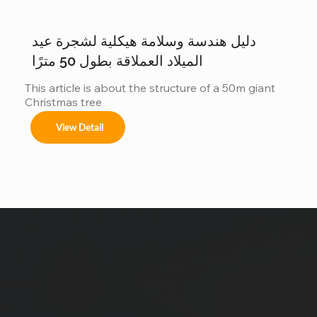
الإضاءة هل ترغبون دراسة حالة: شجرة عيد الميلاد التي يبلغ 
ارتفاعها 40 متراً في سان سلفادور من أبرز مشاريعنا أكثر 
من زينة...
دليل هندسة وسلامة هيكلية لشجرة عيد
الميلاد العملاقة بطول 50 مترًا
This article is about the structure of a 50m giant 
Christmas tree
View Detail
uote !
دعنا نجعل فكرتك حقيقة.