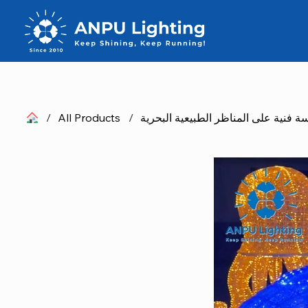
/
All Products
/