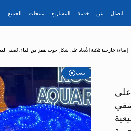
اتصال
عن
خدمة
المشاريع
منتجات
الجميع
إضاءة خارجية ثلاثية الأبعاد على شكل حوت يقفز من الماء، تُضفي لمسة فنية على المناظر الطبيعية البحرية.
يلعب
 على
ضفي
عية