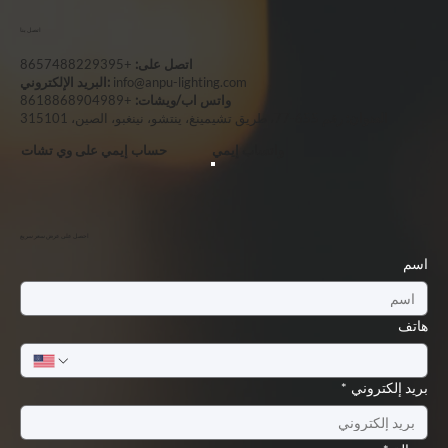
اتصل بنا
اتصل على:
+8657488229395
info@anpu-lighting.com
البريد الإلكتروني:
واتس اب/ويشات:
+8618868904989
العنوان:
رقم 655-77، طريق تشيمينغ، ينتشو، نينغبو، الصين، 315101
واتساب إيمي
حساب إيمي على وي تشات
احصل على عرض سعر سريع
اسم
هاتف
بريد إلكتروني
*