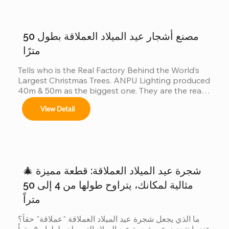
Adaptamos cada instalación al entorno, 
من الناس: 👈 يشارك المصنّعون أيضاً في هذه المسابقة 
cumpliendo con normas locales e internacionales 
لأن العميل عندما يريد أكبر شجرة، فإنه لا يقارن بين المدن 
de seguridad.
فحسب......
مصنع أشجار عيد الميلاد العملاقة بطول 50
مترًا
Tells who is the Real Factory Behind the World’s 
Largest Christmas Trees. ANPU Lighting produced 
40m & 50m as the biggest one. They are the real 
China factory for Giant Christmas Tree.
View Detail
🎄 شجرة عيد الميلاد العملاقة: قطعة مميزة
مثالية لمكانك، يتراوح طولها من 4 إلى 50
متراً
ما الذي يجعل شجرة عيد الميلاد العملاقة "عملاقة" حقاً؟ 
عندما نتحدث عن شجرة عيد الميلاد التي يبلغ طولها ٥٠ متراً 