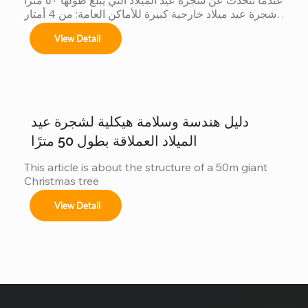
شجرة عيد ميلاد خارجية كبيرة للأماكن العامة: من 4 أمتار 
إلى 50 مترًا شجرة عيد الميلاد الكبيرة في الهواء الطلق 
View Detail
نحن متخصصون في تصاميم مخصصة لأشجار عيد الميلاد 
العملاقة لتتناسب مع موضوعك لا يوجد مكانان متشابهان، 
وكذلك أشجارنا. مع الحجم أنظمة الألوان الزينة تأثيرات 
الإضاءة هل ترغبون دراسة حالة: شجرة عيد الميلاد التي يبلغ 
ارتفاعها 40 متراً في سان سلفادور من أبرز مشاريعنا أكثر 
من زينة...
دليل هندسة وسلامة هيكلية لشجرة عيد
الميلاد العملاقة بطول 50 مترًا
This article is about the structure of a 50m giant 
Christmas tree
View Detail