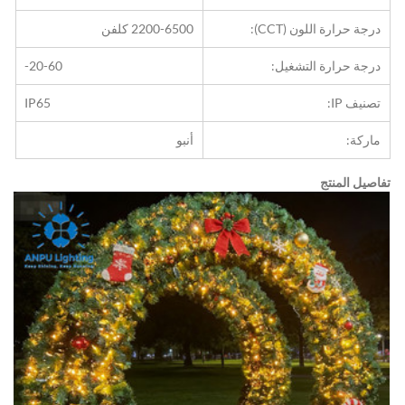
درجة حرارة اللون (CCT):
2200-6500 كلفن
درجة حرارة التشغيل:
-20-60
تصنيف IP:
IP65
ماركة:
أنبو
تفاصيل المنتج