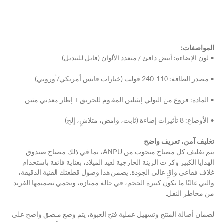
المواصفات:
• لون الإضاءة: أبيض دافئ / متعدد الألوان (قابل للتبديل)
• مصدر الطاقة: 110-240 فولت (خيارات قابس أمريكي/أوروبي)
• المادة: فروع من البولي إيثيلين المقاوم للحريق + إطار معدني متين
• الأوضاع: 8 تأثيرات إضاءة (ثابت، وامض، متلاشٍ، إلخ)
تغليف آمن، تعريف واضح
يتم تغليف كل مصباح منحوت من ANPU، بما في ذلك مصباح صندوق 
الهدايا الكبير وكرات الزينة الخارجية لعيد الميلاد، بعناية فائقة باستخدام 
غلاف فقاعي واقٍ عالي الجودة. يضمن هذا وصول قطعتك الفنية الدقيقة، 
والتي غالبًا ما تكون كبيرة الحجم، في حالة ممتازة، ويحمي تصميمها الفريد 
من مخاطر النقل.
لضمان أصالة المنتج وتسهيل عملية فتح العبوة، يتم وضع ملصق واضح على 