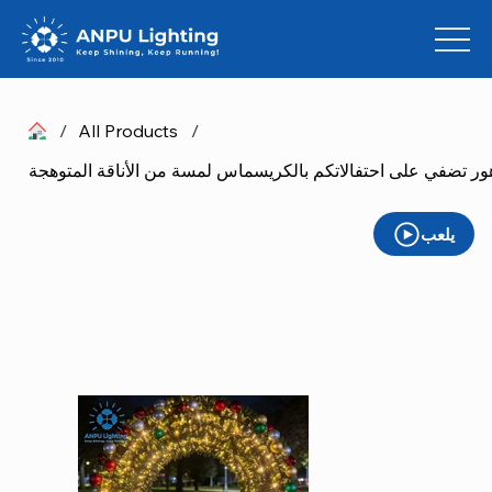
/
All Products
/
يلعب