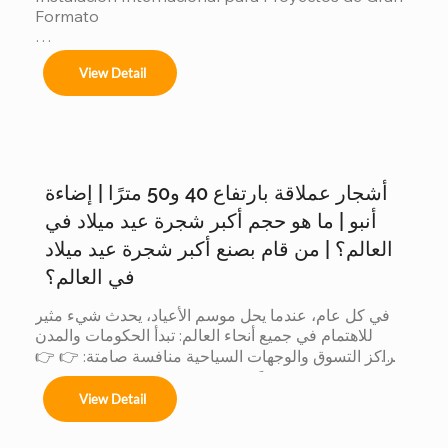
Formato

Ofrecemos servicios completos de instalación 
View Detail
para:

أشجار عملاقة بارتفاع 40 و50 مترًا | إضاءة
Árboles de 4m a 50m en espacios interiores y 
exteriores.

أنبو | ما هو حجم أكبر شجرة عيد ميلاد في
العالم؟ | من قام بصنع أكبر شجرة عيد ميلاد
في العالم؟
Centros comerciales, hoteles y eventos 
في كل عام، عندما يحل موسم الأعياد، يحدث شيء مثير 
municipales.

للاهتمام في جميع أنحاء العالم: تبدأ الحكومات والمدن 
ومراكز التسوق والوجهات السياحية منافسة صامتة: 👉 👉 
لأن الشجرة الأكبر حجماً: يجذب المزيد من الزوار يُحدث ذلك 
Festivales navideños, parques temáticos y 
View Detail
تأثيراً أكبر على وسائل التواصل الاجتماعي يتم إنتاج قيمة 
activaciones de marca.

تجارية أكبر عندما تتنافس الدول... يشارك المصنعون أيضاً. 
لكن وراء هذه المنافسة العالمية، هناك شيء لا يراه إلا قليل 