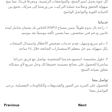
كل عبوة يحمل اسم المنتج، والمواصفات الرئيسية، ومعرفًا فريدًا، مما يتيح 
سهولة التحقق وسلاسة عملية التركيب. من ورشتنا إلى منزلك، نجمع بين 
الحماية القوية والتواصل الواضح.
خدماتنا
١. راحة بال تدوم طويلاً: يتميز مصباح ANPU الخاص بك بضمان شامل لمدة 
عامين ودعم فني متخصص، مما يضمن تألقه موسمًا بعد موسم.
٢. دعم سريع وسهل: نقدم خدمات تشخيص الأعطال واستبدال المنتجات 
بكل سهولة. يتم حل معظم الاستفسارات الشائعة خلال ٢٤ ساعة.
٣. حلول مخصصة: استمتع بخدمتنا الشخصية. تواصل مع فريق خبرائنا 
مباشرةً للحصول على نصائح مصممة خصيصًا لك وحل سريع لأي مشكلة 
تتعلق بصيانة المنتج.
تواصل معنا
للحصول على المزيد من الصور والفيديوهات والكتالوجات التفصيلية، يرجى 
التواصل معنا!
Previous
Next