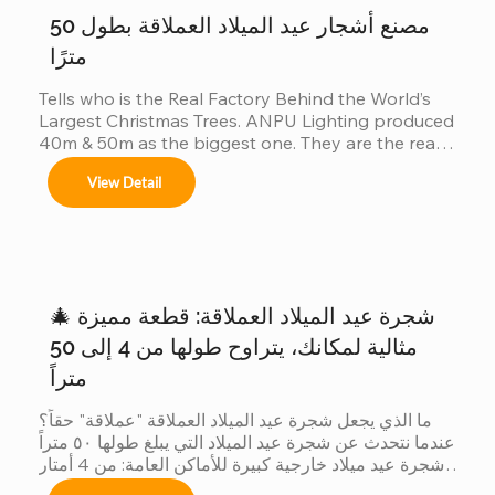
de seguridad.
فحسب......
مصنع أشجار عيد الميلاد العملاقة بطول 50
مترًا
Tells who is the Real Factory Behind the World’s 
Largest Christmas Trees. ANPU Lighting produced 
40m & 50m as the biggest one. They are the real 
China factory for Giant Christmas Tree.
View Detail
🎄 شجرة عيد الميلاد العملاقة: قطعة مميزة
مثالية لمكانك، يتراوح طولها من 4 إلى 50
متراً
ما الذي يجعل شجرة عيد الميلاد العملاقة "عملاقة" حقاً؟ 
عندما نتحدث عن شجرة عيد الميلاد التي يبلغ طولها ٥٠ متراً 
شجرة عيد ميلاد خارجية كبيرة للأماكن العامة: من 4 أمتار 
إلى 50 مترًا شجرة عيد الميلاد الكبيرة في الهواء الطلق 