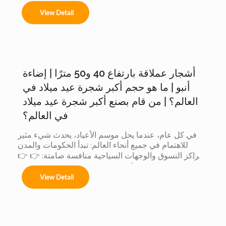
Ofrecemos servicios completos de instalación 
View Detail
para:

أشجار عملاقة بارتفاع 40 و50 مترًا | إضاءة
Árboles de 4m a 50m en espacios interiores y 
exteriores.

أنبو | ما هو حجم أكبر شجرة عيد ميلاد في
العالم؟ | من قام بصنع أكبر شجرة عيد ميلاد
في العالم؟
Centros comerciales, hoteles y eventos 
في كل عام، عندما يحل موسم الأعياد، يحدث شيء مثير 
municipales.

للاهتمام في جميع أنحاء العالم: تبدأ الحكومات والمدن 
ومراكز التسوق والوجهات السياحية منافسة صامتة: 👉 👉 
لأن الشجرة الأكبر حجماً: يجذب المزيد من الزوار يُحدث ذلك 
Festivales navideños, parques temáticos y 
View Detail
تأثيراً أكبر على وسائل التواصل الاجتماعي يتم إنتاج قيمة 
activaciones de marca.

تجارية أكبر عندما تتنافس الدول... يشارك المصنعون أيضاً. 
لكن وراء هذه المنافسة العالمية، هناك شيء لا يراه إلا قليل 
Adaptamos cada instalación al entorno, 
من الناس: 👈 يشارك المصنّعون أيضاً في هذه المسابقة 
cumpliendo con normas locales e internacionales 
لأن العميل عندما يريد أكبر شجرة، فإنه لا يقارن بين المدن 