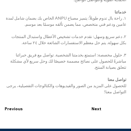
خدماتنا
١. راحة بال تدوم طويلاً: يتميز مصباح ANPU الخاص بك بضمان شامل لمدة 
عامين ودعم فني متخصص، مما يضمن تألقه موسمًا بعد موسم.
٢. دعم سريع وسهل: نقدم خدمات تشخيص الأعطال واستبدال المنتجات 
بكل سهولة. يتم حل معظم الاستفسارات الشائعة خلال ٢٤ ساعة.
٣. حلول مخصصة: استمتع بخدمتنا الشخصية. تواصل مع فريق خبرائنا 
مباشرةً للحصول على نصائح مصممة خصيصًا لك وحل سريع لأي مشكلة 
تتعلق بصيانة المنتج.
تواصل معنا
للحصول على المزيد من الصور والفيديوهات والكتالوجات التفصيلية، يرجى 
التواصل معنا!
Previous
Next