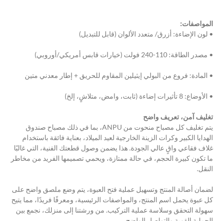
المواصفات:
• لون الإضاءة: أزرق/ متعدد الألوان (قابل للتبديل)
• مصدر الطاقة: 110-240 فولت (خيارات قابس أمريكي/أوروبي)
• المادة: فروع من البولي إيثيلين المقاوم للحريق + إطار معدني متين
• الأوضاع: 8 تأثيرات إضاءة (ثابت، وامض، متلاشٍ، إلخ)
تغليف آمن، تعريف واضح
يتم تغليف كل مصباح منحوت من ANPU، بما في ذلك مصباح صندوق 
الهدايا الكبير وكرات الزينة الخارجية لعيد الميلاد، بعناية فائقة باستخدام 
غلاف فقاعي واقٍ عالي الجودة. هذا يضمن وصول قطعتك الفنية، التي غالبًا 
ما تكون كبيرة الحجم، في حالة ممتازة، ويحمي تصميمها الفريد من مخاطر 
النقل.
لضمان أصالة المنتج وتسهيل عملية فتح العبوة، يتم وضع ملصق واضح على 
كل عبوة يحمل اسم المنتج، والمواصفات الرئيسية، ومعرفًا فريدًا، مما يتيح 
سهولة التحقق وسلاسة عملية التركيب. من ورشتنا إلى منزلك، نجمع بين 
الحماية القوية والتواصل الواضح.