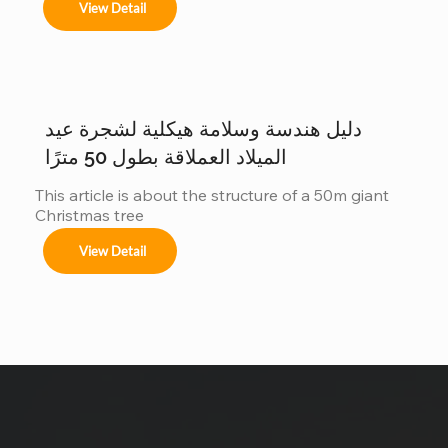
View Detail
نحن متخصصون في تصاميم مخصصة لأشجار عيد الميلاد 
العملاقة لتتناسب مع موضوعك لا يوجد مكانان متشابهان، 
وكذلك أشجارنا. مع الحجم أنظمة الألوان الزينة تأثيرات 
الإضاءة هل ترغبون دراسة حالة: شجرة عيد الميلاد التي يبلغ 
ارتفاعها 40 متراً في سان سلفادور من أبرز مشاريعنا أكثر 
من زينة...
دليل هندسة وسلامة هيكلية لشجرة عيد
الميلاد العملاقة بطول 50 مترًا
This article is about the structure of a 50m giant 
Christmas tree
View Detail