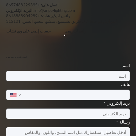
اتصل على:
+8657488229395
info@anpu-lighting.com
البريد الإلكتروني:
واتس اب/ويشات:
+8618868904989
العنوان:
رقم 655-77، طريق تشيمينغ، ينتشو، نينغبو، الصين، 315101
واتساب إيمي
حساب إيمي على وي تشات
احصل على عرض سعر سريع
اسم
هاتف
بريد إلكتروني
*
رسالة
*