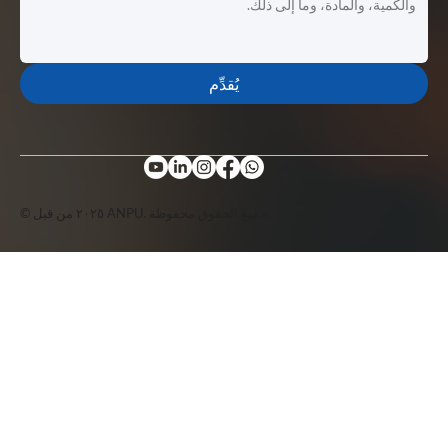
يُقدِّم
© ٢٠٢٥ من قبل ANPU. جميع الحقوق محفوظة.