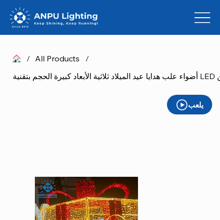
/
All Products
/
يلعب