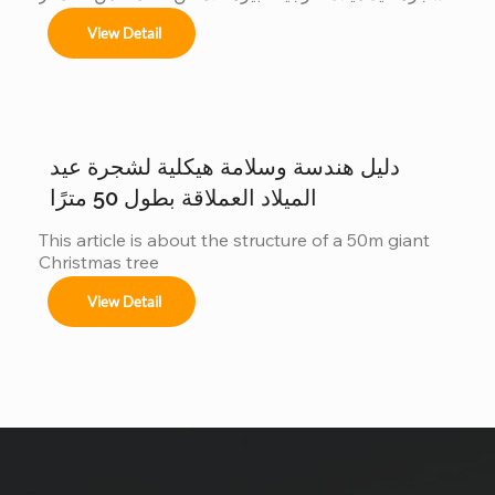
إلى 50 مترًا شجرة عيد الميلاد الكبيرة في الهواء الطلق 
View Detail
نحن متخصصون في تصاميم مخصصة لأشجار عيد الميلاد 
العملاقة لتتناسب مع موضوعك لا يوجد مكانان متشابهان، 
وكذلك أشجارنا. مع الحجم أنظمة الألوان الزينة تأثيرات 
الإضاءة هل ترغبون دراسة حالة: شجرة عيد الميلاد التي يبلغ 
ارتفاعها 40 متراً في سان سلفادور من أبرز مشاريعنا أكثر 
من زينة...
دليل هندسة وسلامة هيكلية لشجرة عيد
الميلاد العملاقة بطول 50 مترًا
This article is about the structure of a 50m giant 
Christmas tree
View Detail