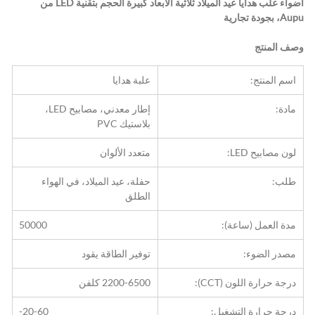
أضواء علب هدايا عيد الميلاد ثلاثية الأبعاد كبيرة الحجم بتقنية LED من 
Aupu، بجودة تجارية
وصف المنتج
اسم المنتج:
علبة هدايا
مادة:
إطار معدني، مصابيح LED، 
بلاستيك PVC
لون مصابيح LED:
متعدد الألوان
طلب:
حفلة، عيد الميلاد، في الهواء 
الطلق
مدة العمل (ساعة):
50000
مصدر الضوء:
توفير الطاقة يقود
درجة حرارة اللون (CCT):
2200-6500 كلفن
درجة حرارة التشغيل:
-20-60