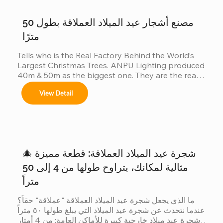
cumpliendo con normas locales e internacionales 
لأن العميل عندما يريد أكبر شجرة، فإنه لا يقارن بين المدن 
de seguridad.
فحسب......
مصنع أشجار عيد الميلاد العملاقة بطول 50
مترًا
Tells who is the Real Factory Behind the World’s 
Largest Christmas Trees. ANPU Lighting produced 
40m & 50m as the biggest one. They are the real 
China factory for Giant Christmas Tree.
View Detail
🎄 شجرة عيد الميلاد العملاقة: قطعة مميزة
مثالية لمكانك، يتراوح طولها من 4 إلى 50
متراً
ما الذي يجعل شجرة عيد الميلاد العملاقة "عملاقة" حقاً؟ 
عندما نتحدث عن شجرة عيد الميلاد التي يبلغ طولها ٥٠ متراً 
شجرة عيد ميلاد خارجية كبيرة للأماكن العامة: من 4 أمتار 