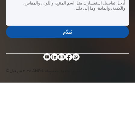
يُقدِّم
© ٢٠٢٥ من قبل ANPU. جميع الحقوق محفوظة.