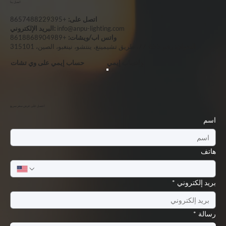
اتصل بنا
اتصل على:
+8657488229395
info@anpu-lighting.com
البريد الإلكتروني:
واتس اب/ويشات:
+8618868904989
العنوان:
رقم 655-77، طريق تشيمينغ، ينتشو، نينغبو، الصين، 315101
واتساب إيمي
حساب إيمي على وي تشات
احصل على عرض سعر سريع
اسم
هاتف
بريد إلكتروني
*
رسالة
*