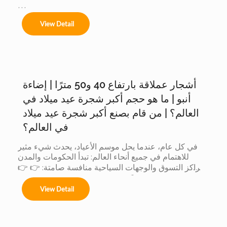
Ofrecemos servicios completos de instalación 
View Detail
para:

أشجار عملاقة بارتفاع 40 و50 مترًا | إضاءة
Árboles de 4m a 50m en espacios interiores y 
exteriores.

أنبو | ما هو حجم أكبر شجرة عيد ميلاد في
العالم؟ | من قام بصنع أكبر شجرة عيد ميلاد
في العالم؟
Centros comerciales, hoteles y eventos 
في كل عام، عندما يحل موسم الأعياد، يحدث شيء مثير 
municipales.

للاهتمام في جميع أنحاء العالم: تبدأ الحكومات والمدن 
ومراكز التسوق والوجهات السياحية منافسة صامتة: 👉 👉 
لأن الشجرة الأكبر حجماً: يجذب المزيد من الزوار يُحدث ذلك 
Festivales navideños, parques temáticos y 
View Detail
تأثيراً أكبر على وسائل التواصل الاجتماعي يتم إنتاج قيمة 
activaciones de marca.

تجارية أكبر عندما تتنافس الدول... يشارك المصنعون أيضاً. 
لكن وراء هذه المنافسة العالمية، هناك شيء لا يراه إلا قليل 
Adaptamos cada instalación al entorno, 
من الناس: 👈 يشارك المصنّعون أيضاً في هذه المسابقة 