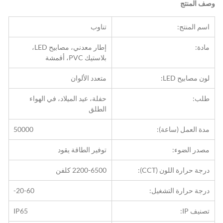
وصف المنتج
اسم المنتج:
تناوب
مادة:
إطار معدني، مصابيح LED، 
بلاستيك PVC، أقمشة
لون مصابيح LED:
متعدد الألوان
طلب:
حفلة، عيد الميلاد، في الهواء 
الطلق
مدة العمل (ساعة):
50000
مصدر الضوء:
توفير الطاقة يقود
درجة حرارة اللون (CCT):
2200-6500 كلفن
درجة حرارة التشغيل:
-20-60
تصنيف IP:
IP65