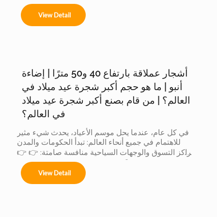
Ofrecemos servicios completos de instalación 
View Detail
para:

أشجار عملاقة بارتفاع 40 و50 مترًا | إضاءة
Árboles de 4m a 50m en espacios interiores y 
exteriores.

أنبو | ما هو حجم أكبر شجرة عيد ميلاد في
العالم؟ | من قام بصنع أكبر شجرة عيد ميلاد
في العالم؟
Centros comerciales, hoteles y eventos 
في كل عام، عندما يحل موسم الأعياد، يحدث شيء مثير 
municipales.

للاهتمام في جميع أنحاء العالم: تبدأ الحكومات والمدن 
ومراكز التسوق والوجهات السياحية منافسة صامتة: 👉 👉 
لأن الشجرة الأكبر حجماً: يجذب المزيد من الزوار يُحدث ذلك 
Festivales navideños, parques temáticos y 
View Detail
تأثيراً أكبر على وسائل التواصل الاجتماعي يتم إنتاج قيمة 
activaciones de marca.

تجارية أكبر عندما تتنافس الدول... يشارك المصنعون أيضاً. 
لكن وراء هذه المنافسة العالمية، هناك شيء لا يراه إلا قليل 
Adaptamos cada instalación al entorno, 
من الناس: 👈 يشارك المصنّعون أيضاً في هذه المسابقة 
cumpliendo con normas locales e internacionales 
لأن العميل عندما يريد أكبر شجرة، فإنه لا يقارن بين المدن 