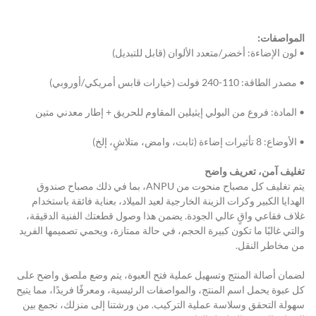
المواصفات:
• لون الإضاءة: أخضر/متعدد الألوان (قابل للتبديل)
• مصدر الطاقة: 110-240 فولت (خيارات قابس أمريكي/أوروبي)
• المادة: فروع من البولي إيثيلين المقاوم للحريق + إطار معدني متين
• الأوضاع: 8 تأثيرات إضاءة (ثابت، وامض، متلاشٍ، إلخ)
تغليف آمن، تعريف واضح
يتم تغليف كل مصباح منحوت من ANPU، بما في ذلك مصباح صندوق 
الهدايا الكبير وكرات الزينة الخارجية لعيد الميلاد، بعناية فائقة باستخدام 
غلاف فقاعي واقٍ عالي الجودة. يضمن هذا وصول قطعتك الفنية الدقيقة، 
والتي غالبًا ما تكون كبيرة الحجم، في حالة ممتازة، ويحمي تصميمها الفريد 
من مخاطر النقل.
لضمان أصالة المنتج وتسهيل عملية فتح العبوة، يتم وضع ملصق واضح على 
كل عبوة يحمل اسم المنتج، والمواصفات الرئيسية، ومعرفًا فريدًا، مما يتيح 
سهولة التحقق وسلاسة عملية التركيب. من ورشتنا إلى منزلك، نجمع بين 