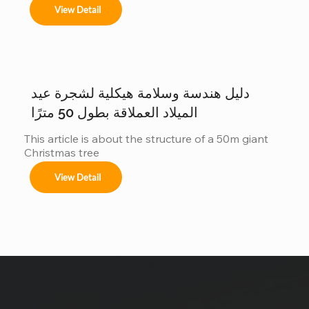
View Detail
نحن متخصصون في تصاميم مخصصة لأشجار عيد الميلاد 
العملاقة لتتناسب مع موضوعك لا يوجد مكانان متشابهان، 
وكذلك أشجارنا. مع الحجم أنظمة الألوان الزينة تأثيرات 
الإضاءة هل ترغبون دراسة حالة: شجرة عيد الميلاد التي يبلغ 
ارتفاعها 40 متراً في سان سلفادور من أبرز مشاريعنا أكثر 
من زينة...
دليل هندسة وسلامة هيكلية لشجرة عيد
الميلاد العملاقة بطول 50 مترًا
This article is about the structure of a 50m giant 
Christmas tree
View Detail