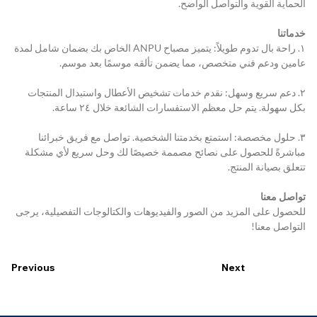
الحماية القوية والتواصل الواضح.
خدماتنا
١. راحة بال تدوم طويلاً: يتميز مصباح ANPU الخاص بك بضمان شامل لمدة 
عامين ودعم فني متخصص، مما يضمن تألقه موسمًا بعد موسم.
٢. دعم سريع وسهل: نقدم خدمات تشخيص الأعطال واستبدال المنتجات 
بكل سهولة. يتم حل معظم الاستفسارات الشائعة خلال ٢٤ ساعة.
٣. حلول مخصصة: استمتع بخدمتنا الشخصية. تواصل مع فريق خبرائنا 
مباشرةً للحصول على نصائح مصممة خصيصًا لك وحل سريع لأي مشكلة 
تتعلق بصيانة المنتج.
تواصل معنا
للحصول على المزيد من الصور والفيديوهات والكتالوجات التفصيلية، يرجى 
التواصل معنا!
Previous
Next