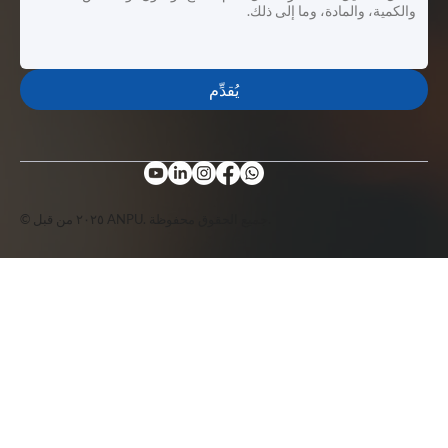
يُقدِّم
© ٢٠٢٥ من قبل ANPU. جميع الحقوق محفوظة.