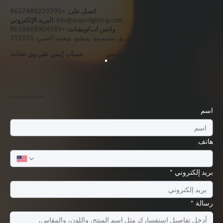
اتصل على:
+8657488229395
info@anpu-lighting.com
البريد الإلكتروني:
واتس اب/ويشات:
+8618868904989
العنوان:
رقم 655-77، طريق تشيمينغ، ينتشو، نينغبو، الصين، 315101
واتساب إيمي
حساب إيمي على وي تشات
احصل على عرض سعر سريع
اسم
هاتف
بريد إلكتروني
*
رسالة
*