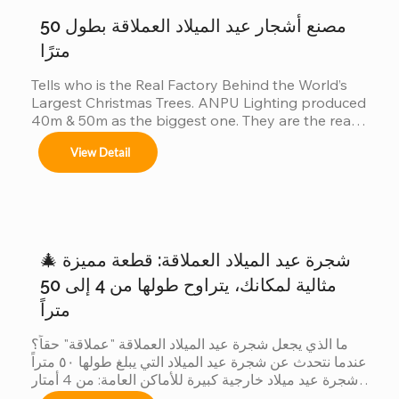
de seguridad.
فحسب......
مصنع أشجار عيد الميلاد العملاقة بطول 50
مترًا
Tells who is the Real Factory Behind the World’s 
Largest Christmas Trees. ANPU Lighting produced 
40m & 50m as the biggest one. They are the real 
China factory for Giant Christmas Tree.
View Detail
🎄 شجرة عيد الميلاد العملاقة: قطعة مميزة
مثالية لمكانك، يتراوح طولها من 4 إلى 50
متراً
ما الذي يجعل شجرة عيد الميلاد العملاقة "عملاقة" حقاً؟ 
عندما نتحدث عن شجرة عيد الميلاد التي يبلغ طولها ٥٠ متراً 
شجرة عيد ميلاد خارجية كبيرة للأماكن العامة: من 4 أمتار 
إلى 50 مترًا شجرة عيد الميلاد الكبيرة في الهواء الطلق 