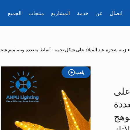
اتصال
عن
خدمة
المشاريع
منتجات
الجميع
 زينة شجرة عيد الميلاد على شكل نجمة - أنماط متعددة وتصاميم شخص
يلعب
 على
ددة
وهج
لاتك