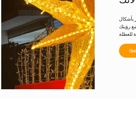
ر بأشكال
ع رؤيتك
Quo