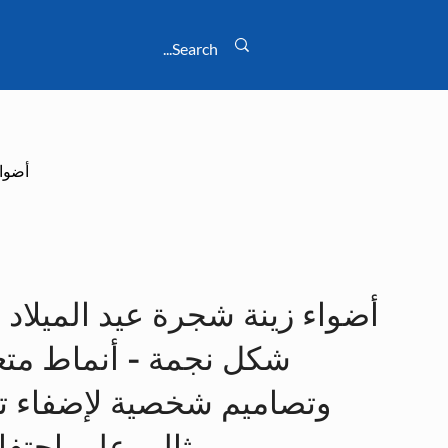
أضواء
أضواء زينة شجرة عيد الميلاد
شكل نجمة - أنماط متع
وتصاميم شخصية لإضفاء ت
مثالي على احتفا