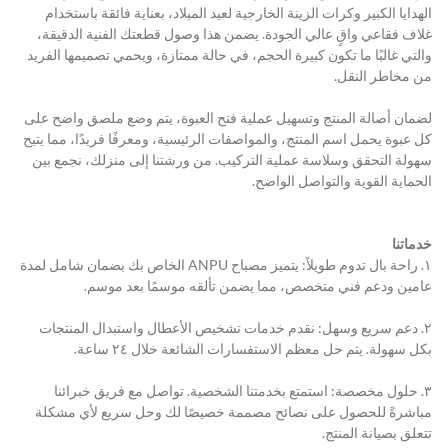
الهدايا الكبير وكرات الزينة الخارجية لعيد الميلاد، بعناية فائقة باستخدام 
غلاف فقاعي واقٍ عالي الجودة. يضمن هذا وصول قطعتك الفنية الدقيقة، 
والتي غالبًا ما تكون كبيرة الحجم، في حالة ممتازة، ويحمي تصميمها الفريد 
من مخاطر النقل.
لضمان أصالة المنتج وتسهيل عملية فتح العبوة، يتم وضع ملصق واضح على 
كل عبوة يحمل اسم المنتج، والمواصفات الرئيسية، ومعرفًا فريدًا، مما يتيح 
سهولة التحقق وسلاسة عملية التركيب. من ورشتنا إلى منزلك، نجمع بين 
الحماية القوية والتواصل الواضح.
خدماتنا
١. راحة بال تدوم طويلاً: يتميز مصباح ANPU الخاص بك بضمان شامل لمدة 
عامين ودعم فني متخصص، مما يضمن تألقه موسمًا بعد موسم.
٢. دعم سريع وسهل: نقدم خدمات تشخيص الأعطال واستبدال المنتجات 
بكل سهولة. يتم حل معظم الاستفسارات الشائعة خلال ٢٤ ساعة.
٣. حلول مخصصة: استمتع بخدمتنا الشخصية. تواصل مع فريق خبرائنا 
مباشرةً للحصول على نصائح مصممة خصيصًا لك وحل سريع لأي مشكلة 
تتعلق بصيانة المنتج.