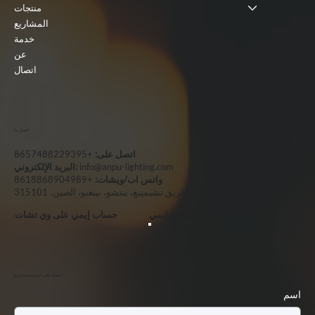
منتجات
المشاريع
خدمة
عن
اتصال
اتصل بنا
اتصل على:
+8657488229395
info@anpu-lighting.com
البريد الإلكتروني:
واتس اب/ويشات:
+8618868904989
العنوان:
رقم 655-77، طريق تشيمينغ، ينتشو، نينغبو، الصين، 315101
واتساب إيمي
حساب إيمي على وي تشات
احصل على عرض سعر سريع
اسم