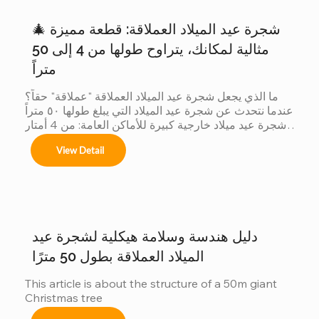
🎄 شجرة عيد الميلاد العملاقة: قطعة مميزة
مثالية لمكانك، يتراوح طولها من 4 إلى 50
متراً
ما الذي يجعل شجرة عيد الميلاد العملاقة "عملاقة" حقاً؟ 
عندما نتحدث عن شجرة عيد الميلاد التي يبلغ طولها ٥٠ متراً 
شجرة عيد ميلاد خارجية كبيرة للأماكن العامة: من 4 أمتار 
إلى 50 مترًا شجرة عيد الميلاد الكبيرة في الهواء الطلق 
View Detail
نحن متخصصون في تصاميم مخصصة لأشجار عيد الميلاد 
العملاقة لتتناسب مع موضوعك لا يوجد مكانان متشابهان، 
وكذلك أشجارنا. مع الحجم أنظمة الألوان الزينة تأثيرات 
الإضاءة هل ترغبون دراسة حالة: شجرة عيد الميلاد التي يبلغ 
ارتفاعها 40 متراً في سان سلفادور من أبرز مشاريعنا أكثر 
من زينة...
دليل هندسة وسلامة هيكلية لشجرة عيد
الميلاد العملاقة بطول 50 مترًا
This article is about the structure of a 50m giant 
Christmas tree