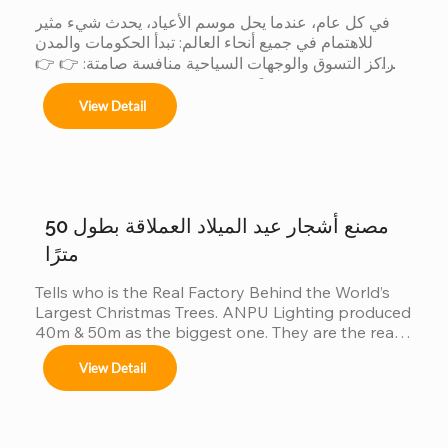
Centros comerciales, hoteles y eventos 
في كل عام، عندما يحل موسم الأعياد، يحدث شيء مثير 
municipales.

للاهتمام في جميع أنحاء العالم: تبدأ الحكومات والمدن 
ومراكز التسوق والوجهات السياحية منافسة صامتة: 👉 👉 
لأن الشجرة الأكبر حجماً: يجذب المزيد من الزوار يُحدث ذلك 
Festivales navideños, parques temáticos y 
View Detail
تأثيراً أكبر على وسائل التواصل الاجتماعي يتم إنتاج قيمة 
activaciones de marca.

تجارية أكبر عندما تتنافس الدول... يشارك المصنعون أيضاً. 
لكن وراء هذه المنافسة العالمية، هناك شيء لا يراه إلا قليل 
Adaptamos cada instalación al entorno, 
من الناس: 👈 يشارك المصنّعون أيضاً في هذه المسابقة 
cumpliendo con normas locales e internacionales 
لأن العميل عندما يريد أكبر شجرة، فإنه لا يقارن بين المدن 
de seguridad.
فحسب......
مصنع أشجار عيد الميلاد العملاقة بطول 50
مترًا
Tells who is the Real Factory Behind the World’s 
Largest Christmas Trees. ANPU Lighting produced 
40m & 50m as the biggest one. They are the real 
China factory for Giant Christmas Tree.
View Detail