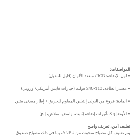
المواصفات:
• لون الإضاءة: RGB/ متعدد الألوان (قابل للتبديل)
• مصدر الطاقة: 110-240 فولت (خيارات قابس أمريكي/أوروبي)
• المادة: فروع من البولي إيثيلين المقاوم للحريق + إطار معدني متين
• الأوضاع: 8 تأثيرات إضاءة (ثابت، وامض، متلاشٍ، إلخ)
تغليف آمن، تعريف واضح
يتم تغليف كل مصباح منحوت من ANPU، بما في ذلك مصباح صندوق 