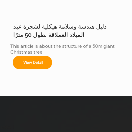
وكذلك أشجارنا. مع الحجم أنظمة الألوان الزينة تأثيرات 
الإضاءة هل ترغبون دراسة حالة: شجرة عيد الميلاد التي يبلغ 
ارتفاعها 40 متراً في سان سلفادور من أبرز مشاريعنا أكثر 
من زينة...
دليل هندسة وسلامة هيكلية لشجرة عيد
الميلاد العملاقة بطول 50 مترًا
This article is about the structure of a 50m giant 
Christmas tree
View Detail
uote !