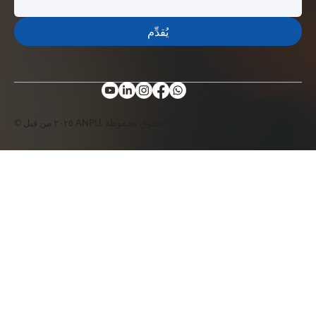
يُقدِّم
© ٢٠٢٥ من قبل ANPU. جميع الحقوق محفوظة.