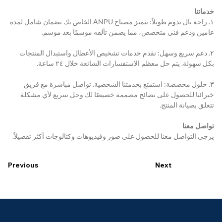
خدماتنا
١. راحة بال تدوم طويلاً: يتميز مصباح ANPU الخاص بك بضمان شامل لمدة 
عامين ودعم فني متخصص، مما يضمن تألقه موسمًا بعد موسم.
٢. دعم سريع وسهل: نقدم خدمات تشخيص الأعطال واستبدال المنتجات 
بكل سهولة. يتم حل معظم الاستفسارات الشائعة خلال ٢٤ ساعة.
٣. حلول مخصصة: استمتع بخدمتنا الشخصية. تواصل مباشرة مع فريق 
خبرائنا للحصول على نصائح مصممة خصيصًا لك وحل سريع لأي مشكلة 
تتعلق بصيانة المنتج.
تواصل معنا
يرجى التواصل معنا للحصول على صور وفيديوهات وكتالوجات أكثر تفصيلاً.
Previous
Next