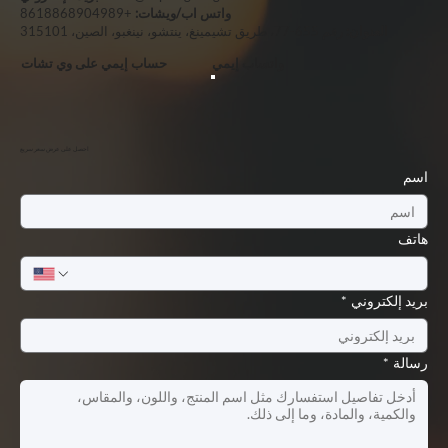
واتس اب/ويشات:
+8618868904989
العنوان:
رقم 655-77، طريق تشيمينغ، ينتشو، نينغبو، الصين، 315101
واتساب إيمي
حساب إيمي على وي تشات
احصل على عرض سعر سريع
اسم
هاتف
بريد إلكتروني
*
رسالة
*