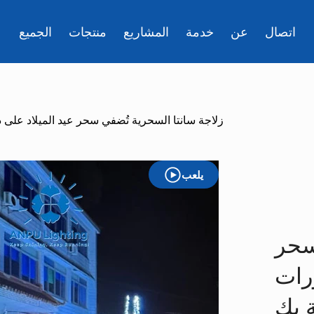
اتصال
عن
خدمة
المشاريع
منتجات
الجميع
زلاجة سانتا السحرية تُضفي سحر عيد الميلاد على 
يلعب
سحر
ورات
 بك