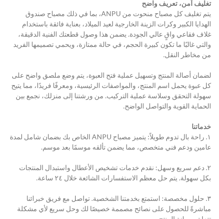
تغليف آمن، تعريف واضح
يتم تغليف كل مصباح منحوت من ANPU، بما في ذلك مصباح صندوق 
الهدايا الكبير وكرات الزينة الخارجية لعيد الميلاد، بعناية فائقة باستخدام 
غلاف فقاعي واقٍ عالي الجودة. يضمن هذا وصول قطعتك الفنية الدقيقة، 
والتي غالبًا ما تكون كبيرة الحجم، في حالة ممتازة، ويحمي تصميمها الفريد 
من مخاطر النقل.
لضمان أصالة المنتج وتسهيل عملية فتح العبوة، يتم وضع ملصق واضح على 
كل عبوة يحمل اسم المنتج، والمواصفات الرئيسية، ومعرفًا فريدًا، مما يتيح 
سهولة التحقق وسلاسة عملية التركيب. من ورشتنا إلى منزلك، نجمع بين 
الحماية القوية والتواصل الواضح.
خدماتنا
١. راحة بال تدوم طويلاً: يتميز مصباح ANPU الخاص بك بضمان شامل لمدة 
عامين ودعم فني متخصص، مما يضمن تألقه موسمًا بعد موسم.
٢. دعم سريع وسهل: نقدم خدمات تشخيص الأعطال واستبدال المنتجات 
بكل سهولة. يتم حل معظم الاستفسارات الشائعة خلال ٢٤ ساعة.
٣. حلول مخصصة: استمتع بخدمتنا الشخصية. تواصل مع فريق خبرائنا 
مباشرةً للحصول على نصائح مصممة خصيصًا لك وحل سريع لأي مشكلة 
تتعلق بصيانة المنتج.