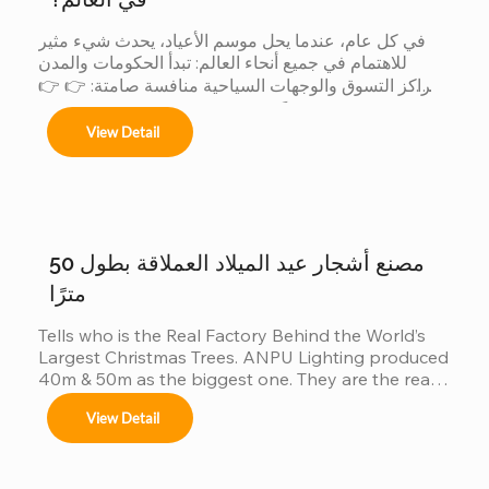
Centros comerciales, hoteles y eventos 
في كل عام، عندما يحل موسم الأعياد، يحدث شيء مثير 
municipales.

للاهتمام في جميع أنحاء العالم: تبدأ الحكومات والمدن 
ومراكز التسوق والوجهات السياحية منافسة صامتة: 👉 👉 
لأن الشجرة الأكبر حجماً: يجذب المزيد من الزوار يُحدث ذلك 
Festivales navideños, parques temáticos y 
View Detail
تأثيراً أكبر على وسائل التواصل الاجتماعي يتم إنتاج قيمة 
activaciones de marca.

تجارية أكبر عندما تتنافس الدول... يشارك المصنعون أيضاً. 
لكن وراء هذه المنافسة العالمية، هناك شيء لا يراه إلا قليل 
Adaptamos cada instalación al entorno, 
من الناس: 👈 يشارك المصنّعون أيضاً في هذه المسابقة 
cumpliendo con normas locales e internacionales 
لأن العميل عندما يريد أكبر شجرة، فإنه لا يقارن بين المدن 
de seguridad.
فحسب......
مصنع أشجار عيد الميلاد العملاقة بطول 50
مترًا
Tells who is the Real Factory Behind the World’s 
Largest Christmas Trees. ANPU Lighting produced 
40m & 50m as the biggest one. They are the real 
China factory for Giant Christmas Tree.
View Detail