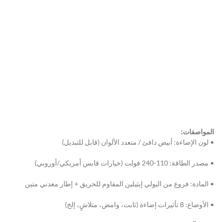
المواصفات:
• لون الإضاءة: أبيض دافئ / متعدد الألوان (قابل للتبديل)
• مصدر الطاقة: 110-240 فولت (خيارات قابس أمريكي/أوروبي)
• المادة: فروع من البولي إيثيلين المقاوم للحريق + إطار معدني متين
• الأوضاع: 8 تأثيرات إضاءة (ثابت، وامض، متلاشٍ، إلخ)