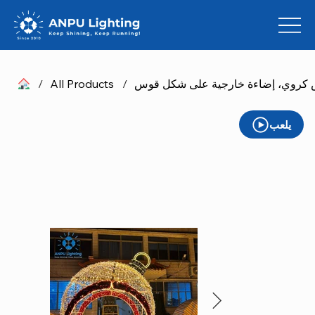
/
All Products
/
يلعب