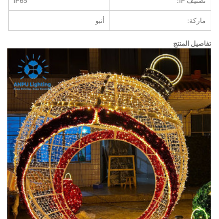
تصنيف IP:
IP65
ماركة:
أنبو
تفاصيل المنتج