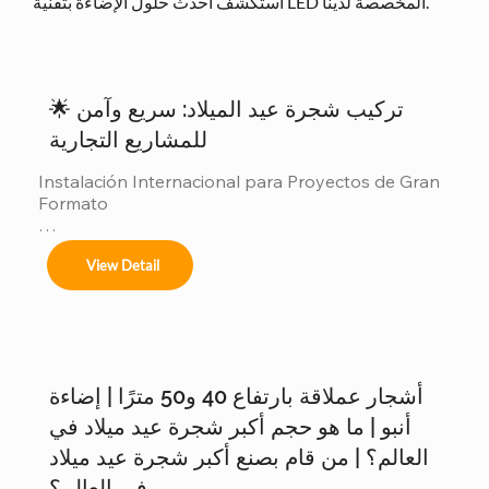
استكشف أحدث حلول الإضاءة بتقنية LED المخصصة لدينا.
🌟 تركيب شجرة عيد الميلاد: سريع وآمن
للمشاريع التجارية
Instalación Internacional para Proyectos de Gran 
Formato

Ofrecemos servicios completos de instalación 
View Detail
para:

أشجار عملاقة بارتفاع 40 و50 مترًا | إضاءة
Árboles de 4m a 50m en espacios interiores y 
exteriores.

أنبو | ما هو حجم أكبر شجرة عيد ميلاد في
العالم؟ | من قام بصنع أكبر شجرة عيد ميلاد
في العالم؟