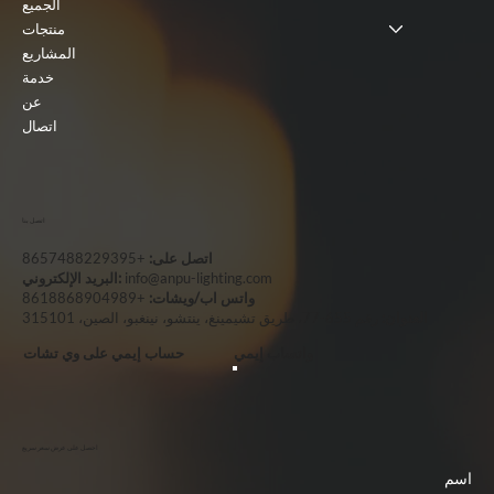
الجميع
منتجات
المشاريع
خدمة
عن
اتصال
اتصل بنا
اتصل على:
+8657488229395
info@anpu-lighting.com
البريد الإلكتروني:
واتس اب/ويشات:
+8618868904989
العنوان:
رقم 655-77، طريق تشيمينغ، ينتشو، نينغبو، الصين، 315101
واتساب إيمي
حساب إيمي على وي تشات
احصل على عرض سعر سريع
اسم