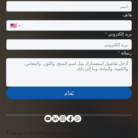
هاتف
بريد إلكتروني
*
رسالة
*
يُقدِّم
© ٢٠٢٥ من قبل ANPU. جميع الحقوق محفوظة.