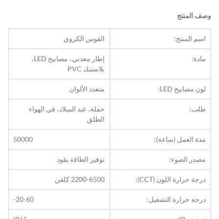
وصف المنتج
اسم المنتج:
القوس الكروي
مادة:
إطار معدني، مصابيح LED، 
بلاستيك PVC
لون مصابيح LED:
متعدد الألوان
طلب:
حفلة، عيد الميلاد، في الهواء 
الطلق
مدة العمل (ساعة):
50000
مصدر الضوء:
توفير الطاقة يقود
درجة حرارة اللون (CCT):
2200-6500 كلفن
درجة حرارة التشغيل:
-20-60