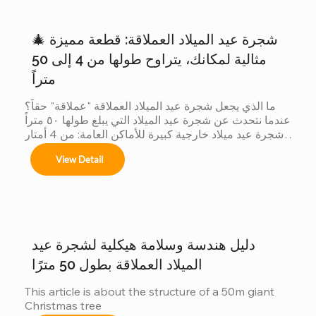
🎄 شجرة عيد الميلاد العملاقة: قطعة مميزة
مثالية لمكانك، يتراوح طولها من 4 إلى 50
متراً
ما الذي يجعل شجرة عيد الميلاد العملاقة "عملاقة" حقاً؟ 
عندما نتحدث عن شجرة عيد الميلاد التي يبلغ طولها ٥٠ متراً 
شجرة عيد ميلاد خارجية كبيرة للأماكن العامة: من 4 أمتار 
إلى 50 مترًا شجرة عيد الميلاد الكبيرة في الهواء الطلق 
View Detail
نحن متخصصون في تصاميم مخصصة لأشجار عيد الميلاد 
العملاقة لتتناسب مع موضوعك لا يوجد مكانان متشابهان، 
وكذلك أشجارنا. مع الحجم أنظمة الألوان الزينة تأثيرات 
الإضاءة هل ترغبون دراسة حالة: شجرة عيد الميلاد التي يبلغ 
ارتفاعها 40 متراً في سان سلفادور من أبرز مشاريعنا أكثر 
من زينة...
دليل هندسة وسلامة هيكلية لشجرة عيد
الميلاد العملاقة بطول 50 مترًا
This article is about the structure of a 50m giant 
Christmas tree