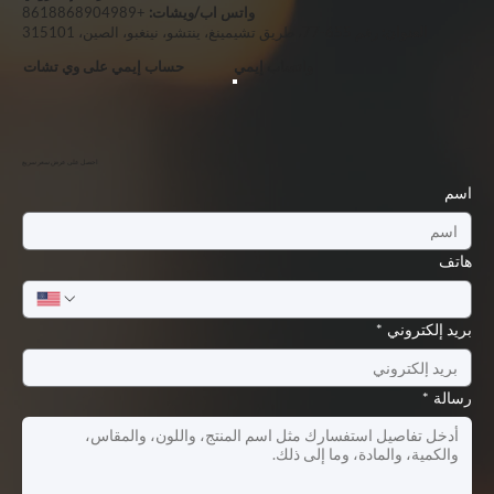
واتس اب/ويشات:
+8618868904989
العنوان:
رقم 655-77، طريق تشيمينغ، ينتشو، نينغبو، الصين، 315101
واتساب إيمي
حساب إيمي على وي تشات
احصل على عرض سعر سريع
اسم
هاتف
بريد إلكتروني
*
رسالة
*