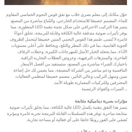
حوّل مكانك إلى معلم بصري خلاب مع نفق قوس النجوم الخماسي المقاوم 
للماء، المصمم خصيصًا للاستخدام الخارجي، والمُباع مباشرة من المصنع. 
يتميز هذا التركيب الاحترافي على شكل نجمة بتقنية LED المتطورة، مما 
يوفر تأثيرات ضوئية متدفقة عالية الكثافة وقابلة للبرمجة، تخلق أجواءً 
غامرة لا تُنسى. صُمم هذا القوس النجمي المتين خصيصًا ليتحمل الظروف 
الجوية القاسية، بما في ذلك المطر والثلج، ويحافظ على أعلى مستويات 
الأداء، مما يجعله الخيار الأمثل للمهرجانات الكبيرة، وحفلات الزفاف 
الفاخرة، والمنتزهات الترفيهية، وعروض العطلات التجارية الراقية. 
باختيارك الشراء مباشرة من المصنع، ستستفيد من أفضل الأسعار 
التنافسية ودعم مباشر من الشركة المصنعة، مما يضمن لك حل إضاءة 
متين وسهل التركيب وعالي التأثير، مصمم خصيصًا لمنظمي الفعاليات 
المحترفين وللتركيبات المعمارية طويلة الأمد.
... الميزات والفوائد الرئيسية
مؤثرات بصرية ديناميكية متتابعة
يتميز هذا النفق بتقنية بكسل LED عالية الكثافة، مما يخلق تأثيرات ضوئية 
متتابعة ساحرة. توفر هذه التسلسلات القابلة للبرمجة تجربة غامرة ومؤثرة 
تُضفي على الفور رونقًا خاصًا على أي فعالية أو مساحة تجارية.
تصميم النجمة الخماسية الأيقوني