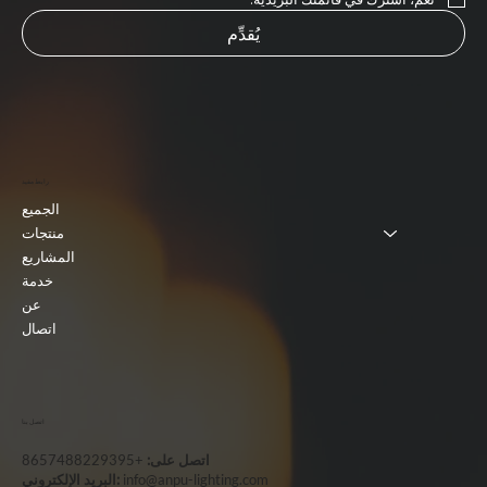
يُقدِّم
رابط مفيد
الجميع
منتجات
المشاريع
خدمة
عن
اتصال
اتصل بنا
اتصل على:
+8657488229395
info@anpu-lighting.com
البريد الإلكتروني: