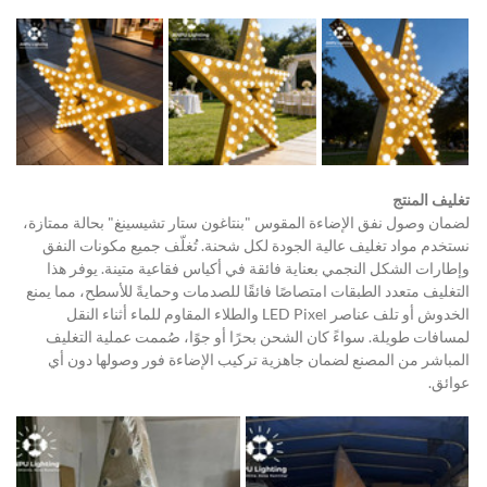
تغليف المنتج
لضمان وصول نفق الإضاءة المقوس "بنتاغون ستار تشيسينغ" بحالة ممتازة، 
نستخدم مواد تغليف عالية الجودة لكل شحنة. تُغلّف جميع مكونات النفق 
وإطارات الشكل النجمي بعناية فائقة في أكياس فقاعية متينة. يوفر هذا 
التغليف متعدد الطبقات امتصاصًا فائقًا للصدمات وحمايةً للأسطح، مما يمنع 
الخدوش أو تلف عناصر LED Pixel والطلاء المقاوم للماء أثناء النقل 
لمسافات طويلة. سواءً كان الشحن بحرًا أو جوًا، صُممت عملية التغليف 
المباشر من المصنع لضمان جاهزية تركيب الإضاءة فور وصولها دون أي 
عوائق.