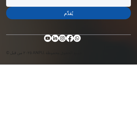
يُقدِّم
© ٢٠٢٥ من قبل ANPU. جميع الحقوق محفوظة.