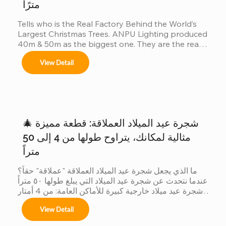
مترًا
Tells who is the Real Factory Behind the World’s 
Largest Christmas Trees. ANPU Lighting produced 
40m & 50m as the biggest one. They are the real 
China factory for Giant Christmas Tree.
View Detail
🎄 شجرة عيد الميلاد العملاقة: قطعة مميزة
مثالية لمكانك، يتراوح طولها من 4 إلى 50
متراً
ما الذي يجعل شجرة عيد الميلاد العملاقة "عملاقة" حقاً؟ 
عندما نتحدث عن شجرة عيد الميلاد التي يبلغ طولها ٥٠ متراً 
شجرة عيد ميلاد خارجية كبيرة للأماكن العامة: من 4 أمتار 
إلى 50 مترًا شجرة عيد الميلاد الكبيرة في الهواء الطلق 
View Detail
نحن متخصصون في تصاميم مخصصة لأشجار عيد الميلاد 
العملاقة لتتناسب مع موضوعك لا يوجد مكانان متشابهان، 