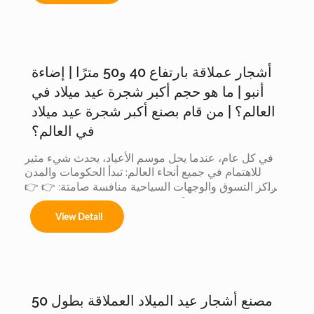
أشجار عملاقة بارتفاع 40 و50 مترًا | إضاءة
Árboles de 4m a 50m en espacios interiores y 
exteriores.

أنبو | ما هو حجم أكبر شجرة عيد ميلاد في
العالم؟ | من قام بصنع أكبر شجرة عيد ميلاد
في العالم؟
Centros comerciales, hoteles y eventos 
في كل عام، عندما يحل موسم الأعياد، يحدث شيء مثير 
municipales.

للاهتمام في جميع أنحاء العالم: تبدأ الحكومات والمدن 
ومراكز التسوق والوجهات السياحية منافسة صامتة: 👉 👉 
لأن الشجرة الأكبر حجماً: يجذب المزيد من الزوار يُحدث ذلك 
Festivales navideños, parques temáticos y 
View Detail
تأثيراً أكبر على وسائل التواصل الاجتماعي يتم إنتاج قيمة 
activaciones de marca.

تجارية أكبر عندما تتنافس الدول... يشارك المصنعون أيضاً. 
لكن وراء هذه المنافسة العالمية، هناك شيء لا يراه إلا قليل 
Adaptamos cada instalación al entorno, 
من الناس: 👈 يشارك المصنّعون أيضاً في هذه المسابقة 
cumpliendo con normas locales e internacionales 
لأن العميل عندما يريد أكبر شجرة، فإنه لا يقارن بين المدن 
de seguridad.
فحسب......
مصنع أشجار عيد الميلاد العملاقة بطول 50