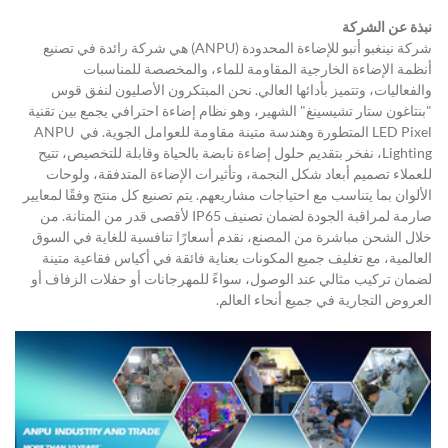
نبذة عن الشركة
شركة نينغبو أنبو للإضاءة المحدودة (ANPU) هي شركة رائدة في تصنيع 
أنظمة الإضاءة الخارجية المقاومة للماء، والمخصصة للمناسبات 
والفعاليات، وتتميز بأدائها العالي. نحن المبتكرون الأصليون لنفق قوس 
"بنتاغون ستار تشيسينغ" الشهير، وهو نظام إضاءة احترافي يجمع بين تقنية 
LED Pixel المتطورة وهندسة متينة مقاومة للعوامل الجوية. في ANPU 
Lighting، نفخر بتقديم حلول إضاءة نابضة بالحياة وقابلة للتخصيص، تتيح 
للعملاء تصميم أبعاد شكل النجمة، وتأثيرات الإضاءة المتدفقة، ولوحات 
الألوان بما يتناسب مع احتياجات مشاريعهم. يتم تصنيع كل منتج وفقًا لمعايير 
صارمة لمراقبة الجودة لضمان تصنيف IP65 لأقصى قدر من المتانة. من 
خلال الشحن مباشرة من المصنع، نقدم أسعارًا تنافسية للغاية في السوق 
العالمية، مع تغليف جميع المكونات بعناية فائقة في أكياس فقاعية متينة 
لضمان تركيب مثالي عند الوصول، سواءً للمهرجانات أو حفلات الزفاف أو 
العروض التجارية في جميع أنحاء العالم.