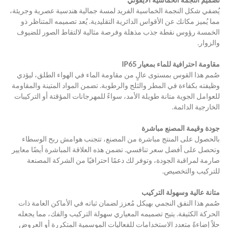
يُضفي شكل النجمة الخماسية الفريد لمسة جمالية هندسية عصرية وجريئة، 
مما يُميز مكانك عن الأقواس الدائرية التقليدية. يُعد تصميمه المتناظر ذو 
الخمسة رؤوس نقطة جذب مذهلة وفرصة مثالية لالتقاط الصور للضيوف 
والزوار.
مقاومة احترافية للماء بمعيار IP65
صُمم هذا القوس بمستوى عالٍ من مقاومة الماء في الهواء الطلق، ليؤدي 
وظيفته بكفاءة في المطر والثلج والرطوبة. تضمن المواد المتينة والمقاومة 
للعوامل الجوية متانة طويلة الأمد، سواءً للمهرجانات المؤقتة أو التركيبات 
الخارجية الدائمة.
جودة وقيمة المصنع مباشرة
بالحصول على المنتج مباشرة من المصنع، تتجنب هوامش ربح الوسطاء 
وتحصل على أفضل سعر تنافسي. تضمن هذه العلاقة المباشرة أيضًا معايير 
صارمة لمراقبة الجودة، وتوفر لك دعمًا احترافيًا من الشركة المصنعة 
للتركيب والتخصيص.
متانة عالية وسهولة التركيب
صُمم هذا النفق النجمي بهيكل مُعزز لضمان ثباته في الأماكن العامة ذات 
الحركة الكثيفة. يتيح تصميمه المعياري سهولة التركيب والفك، مما يجعله 
حلاً إضاءةً متعدد الاستخدامات للفعاليات الموسمية المتكررة أو العروض 