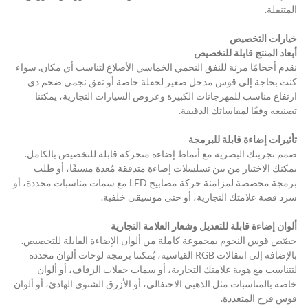
المتنقلة.
خيارات التخصيص
أبعاد المنتج قابلة للتخصيص
نقدم أحجامًا مرنة للنفق النجمي الخماسي الأضلاع لتناسب أي مكان. سواء 
كنت بحاجة إلى قوس مدخل صغير لحفلة خاصة أو نفق نجمي ضخم ذي 
ارتفاع مناسب للمهرجانات الكبيرة وعروض السيارات التجارية، يمكننا 
تصنيعه وفقًا لمقاساتك الدقيقة.
تأثيرات إضاءة قابلة للبرمجة
صمم تجربتك البصرية مع أنماط إضاءة متحركة قابلة للتخصيص بالكامل. 
يمكنك الاختيار من بين تسلسلات إضاءة متدفقة مُعدة مسبقًا، أو طلب 
برمجة مخصصة لمزامنة حركة مصابيح LED مع سمات مناسبات محددة، أو 
سرد قصة علامتك التجارية، أو حتى موسيقى خلفية.
ألوان إضاءة قابلة للتعديل وشعار العلامة التجارية
خصّص قوس النجوم بمجموعة كاملة من ألوان الإضاءة القابلة للتخصيص. 
بالإضافة إلى انتقالات RGB القياسية، يُمكننا برمجة لوحات ألوان محددة 
لتتناسب مع هوية علامتك التجارية، أو سمات حفلات الزفاف، أو ألوان 
خاصة بالمناسبات مثل الذهبي الاحتفالي، أو الأزرق الشتوي الهادئ، أو ألوان 
قوس قزح المتعددة.