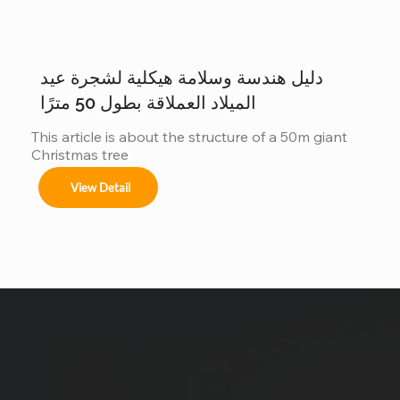
وكذلك أشجارنا. مع الحجم أنظمة الألوان الزينة تأثيرات 
الإضاءة هل ترغبون دراسة حالة: شجرة عيد الميلاد التي يبلغ 
ارتفاعها 40 متراً في سان سلفادور من أبرز مشاريعنا أكثر 
من زينة...
دليل هندسة وسلامة هيكلية لشجرة عيد
الميلاد العملاقة بطول 50 مترًا
This article is about the structure of a 50m giant 
Christmas tree
View Detail
uote !