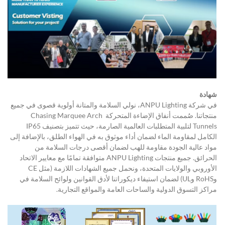
شهادة
في شركة ANPU Lighting، نولي السلامة والمتانة أولوية قصوى في جميع 
منتجاتنا. صُممت أنفاق الإضاءة المتحركة Chasing Marquee Arch 
Tunnels لتلبية المتطلبات العالمية الصارمة، حيث تتميز بتصنيف IP65 
الكامل لمقاومة الماء لضمان أداء موثوق به في الهواء الطلق، بالإضافة إلى 
مواد عالية الجودة مقاومة للهب لضمان أقصى درجات السلامة من 
الحرائق. جميع منتجات ANPU Lighting متوافقة تمامًا مع معايير الاتحاد 
الأوروبي والولايات المتحدة، ونحمل جميع الشهادات اللازمة (مثل CE 
وRoHS وUL) لضمان استيفاء ديكوراتنا لأدق القوانين ولوائح السلامة في 
مراكز التسوق الدولية والساحات العامة والمواقع التجارية.