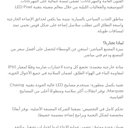
الفنون العامة والمهرجانات: تُضفي لمسة جمالية على المهرجانات 
الموسيقية والفعاليات الليلية من خلال معالم مضيئة بتقنية LED Pixel.
مناطق الجذب السياحي بالسيارة: متينة بما يكفي لحدائق الإضاءة الخارجية 
واسعة النطاق التي تتطلب سلاسل إضاءة على شكل قوس نجمي تمتد 
لمسافات طويلة.
لماذا تختارنا؟
ميزة المصنع المباشر: استغنِ عن الوسطاء لتحصل على أفضل سعر من 
المصنع ودعم فني مباشر.
متانة خارجية معتمدة: تخضع كل وحدة لاختبارات صارمة وفقًا لمعيار IP65 
لمقاومة الماء في الهواء الطلق، لضمان السلامة في جميع الأحوال الجوية.
تقنية بكسل متطورة: نستخدم مصابيح LED عالية الجودة بتقنية Chasing 
Marquee، توفر انتقالات أكثر سلاسة وسطوعًا أعلى من المصابيح 
القياسية.
تحكم كامل في التخصيص: بصفتنا الشركة المصنعة الأصلية، نوفر أبعادًا 
مخصصة لشكل النجمة وبرامج إضاءة مصممة خصيصًا.
ضمان جودة موثوق: تتضمن عملية الإنتاج لدينا اختبارات تشغيل مكثفة 