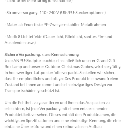
· Lichtfarbe: Mehrfarbig (umschaltbar)
· Stromversorgung: 110–240 V (US-/EU-Steckeroptionen)
· Material: Feuerfeste PE-Zweige + stabiler Metallrahmen
· Modi: 8 Lichteffekte (Dauerlicht, Blinklicht, sanftes Ein- und 
Ausblenden usw.)
Sichere Verpackung, klare Kennzeichnung
Jede ANPU-Skulpturleuchte, einschließlich unserer Grand Gift 
Box Lamp und unserer Outdoor Christmas Globes, wird sorgfältig 
in hochwertiger Luftpolsterfolie verpackt. So stellen wir sicher, 
dass Ihr empfindliches und oft großes Produkt in einwandfreiem 
Zustand bei Ihnen ankommt und sein einzigartiges Design vor 
Transportschäden geschützt ist.
Um die Echtheit zu garantieren und Ihnen das Auspacken zu 
erleichtern, ist jede Verpackung mit einem entsprechenden 
Produktetikett versehen. Dieses enthält den Produktnamen, die 
wichtigsten Spezifikationen und eine eindeutige Kennung, die eine 
einfache Überprüfung und einen reibungslosen Aufbau 