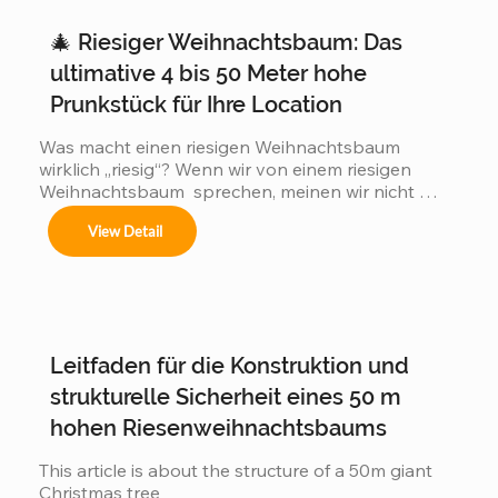
🎄 Riesiger Weihnachtsbaum: Das
ultimative 4 bis 50 Meter hohe
Prunkstück für Ihre Location
Was macht einen riesigen Weihnachtsbaum 
wirklich „riesig“? Wenn wir von einem riesigen 
Weihnachtsbaum  sprechen, meinen wir nicht 
einfach einen 3 oder 5 Meter hohen Baum, wie 
View Detail
man ihn in jedem Einkaufszentrum findet. Wir 
meinen gewaltige Konstruktionen  von 4 bis hin zu 
atemberaubenden 50 Metern  Höhe! Genau – 
unsere individuell gefertigten Weihnachtsbäume 
verwandeln Stadtzentren, Hotellobbys und 
öffentliche Plätze weltweit. Ein 50 Meter hoher 
Leitfaden für die Konstruktion und
Weihnachtsbaum  ist so hoch wie ein 15-
stöckiges...
strukturelle Sicherheit eines 50 m
hohen Riesenweihnachtsbaums
This article is about the structure of a 50m giant 
Christmas tree