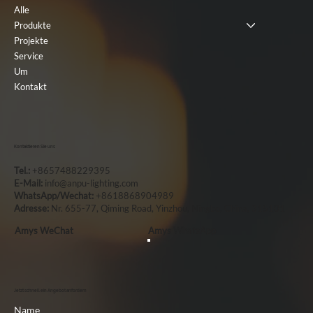
Alle
Produkte
Projekte
Service
Um
Kontakt
Kontaktieren Sie uns
Tel.:
+8657488229395
E-Mail:
info@anpu-lighting.com
WhatsApp/Wechat:
+8618868904989
Adresse:
Nr. 655-77, Qiming Road, Yinzhou, Ningbo, China, 315101
Amys WeChat
Amys WhatsApp
Jetzt schnell ein Angebot anfordern
Name