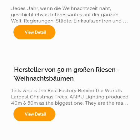
Jedes Jahr, wenn die Weihnachtszeit naht, 
geschieht etwas Interessantes auf der ganzen 
Welt: Regierungen, Städte, Einkaufszentren und 
Festivales navideños, parques temáticos y 
Touristenziele beginnen einen stillen Wettbewerb: 
activaciones de marca.

View Detail
👉 Wer kann den beeindruckendsten großen 
Weihnachtsbaum präsentieren? 👉 Wer wird den 
Adaptamos cada instalación al entorno, 
cumpliendo con normas locales e internacionales 
größten Weihnachtsbaum der Welt haben? Denn 
de seguridad.
je größer der Baum: zieht mehr Besucher an Es 
erzeugt eine größere Wirkung in den sozialen 
Medien. Es wird ein höherer kommerzieller Wert 
Hersteller von 50 m großen Riesen-
erzeugt Wenn Länder im Wettbewerb stehen,...
Weihnachtsbäumen
Tells who is the Real Factory Behind the World’s 
Largest Christmas Trees. ANPU Lighting produced 
40m & 50m as the biggest one. They are the real 
China factory for Giant Christmas Tree.
View Detail