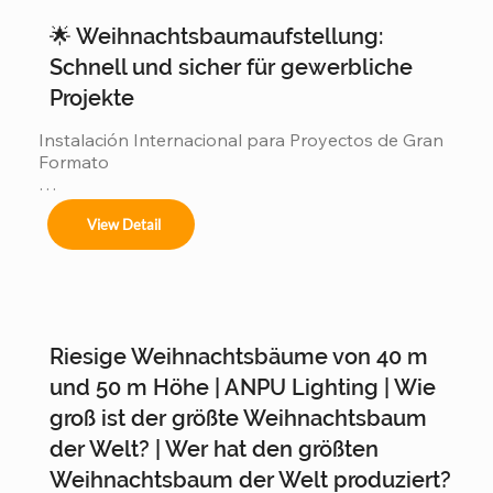
🌟 Weihnachtsbaumaufstellung:
Schnell und sicher für gewerbliche
Projekte
Instalación Internacional para Proyectos de Gran 
Formato

Ofrecemos servicios completos de instalación 
View Detail
para:

Riesige Weihnachtsbäume von 40 m
Árboles de 4m a 50m en espacios interiores y 
exteriores.

und 50 m Höhe | ANPU Lighting | Wie
groß ist der größte Weihnachtsbaum
der Welt? | Wer hat den größten
Centros comerciales, hoteles y eventos 
Weihnachtsbaum der Welt produziert?
municipales.
