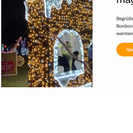
Begrüße
Bonbonh
warmem,
Quo