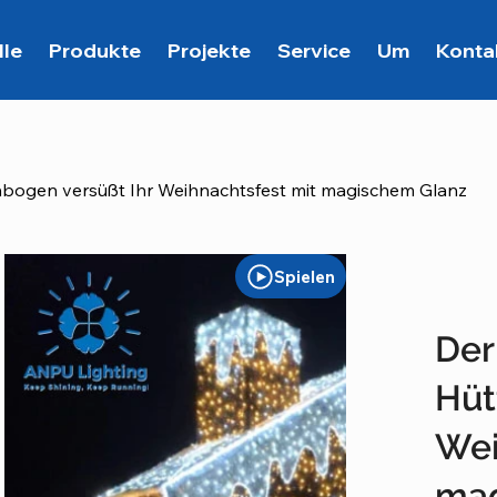
lle
Produkte
Projekte
Service
Um
Konta
bogen versüßt Ihr Weihnachtsfest mit magischem Glanz
Spielen
Der
Hüt
Wei
mag