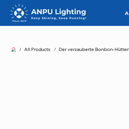
A
/
All Products
/
Der verzauberte Bonbon-Hütten