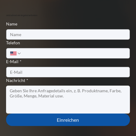
Jetzt schnell ein Angebot anfordern
Name
Telefon
E-Mail
*
Nachricht
*
Einreichen