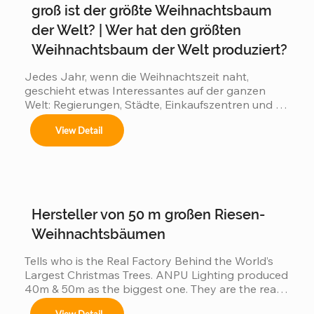
groß ist der größte Weihnachtsbaum
der Welt? | Wer hat den größten
Centros comerciales, hoteles y eventos 
Weihnachtsbaum der Welt produziert?
municipales.

Jedes Jahr, wenn die Weihnachtszeit naht, 
geschieht etwas Interessantes auf der ganzen 
Welt: Regierungen, Städte, Einkaufszentren und 
Festivales navideños, parques temáticos y 
Touristenziele beginnen einen stillen Wettbewerb: 
activaciones de marca.

View Detail
👉 Wer kann den beeindruckendsten großen 
Weihnachtsbaum präsentieren? 👉 Wer wird den 
Adaptamos cada instalación al entorno, 
cumpliendo con normas locales e internacionales 
größten Weihnachtsbaum der Welt haben? Denn 
de seguridad.
je größer der Baum: zieht mehr Besucher an Es 
erzeugt eine größere Wirkung in den sozialen 
Medien. Es wird ein höherer kommerzieller Wert 
Hersteller von 50 m großen Riesen-
erzeugt Wenn Länder im Wettbewerb stehen,...
Weihnachtsbäumen
Tells who is the Real Factory Behind the World’s 
Largest Christmas Trees. ANPU Lighting produced 
40m & 50m as the biggest one. They are the real 
China factory for Giant Christmas Tree.