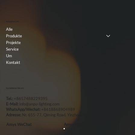
Nützlicher Link
Alle
Produkte
Projekte
Service
Um
Kontakt
Kontaktieren Sie uns
Tel.:
+8657488229395
E-Mail:
info@anpu-lighting.com
WhatsApp/Wechat:
+8618868904989
Adresse:
Nr. 655-77, Qiming Road, Yinzhou, Ningbo, China, 315101
Amys WeChat
Amys WhatsApp