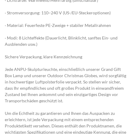
· Lichtfarbe: Warmweiß/Mehrfarbig (umschaltbar)
· Stromversorgung: 110–240 V (US-/EU-Steckeroptionen)
· Material: Feuerfeste PE-Zweige + stabiler Metallrahmen
· Modi: 8 Lichteffekte (Dauerlicht, Blinklicht, sanftes Ein- und 
Ausblenden usw.)
Sichere Verpackung, klare Kennzeichnung
Jede ANPU-Skulpturleuchte, einschließlich unserer Grand Gift 
Box Lamp und unserer Outdoor Christmas Globes, wird sorgfältig 
in hochwertiger Luftpolsterfolie verpackt. So stellen wir sicher, 
dass Ihr empfindliches und oft großes Produkt in einwandfreiem 
Zustand bei Ihnen ankommt und sein einzigartiges Design vor 
Transportschäden geschützt ist.
Um die Echtheit zu garantieren und Ihnen das Auspacken zu 
erleichtern, ist jede Verpackung mit einem entsprechenden 
Produktetikett versehen. Dieses enthält den Produktnamen, die 
wichtigsten Spezifikationen und eine eindeutige Kennung, die eine 