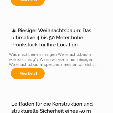
View Detail
🎄 Riesiger Weihnachtsbaum: Das
ultimative 4 bis 50 Meter hohe
Prunkstück für Ihre Location
Was macht einen riesigen Weihnachtsbaum 
wirklich „riesig“? Wenn wir von einem riesigen 
Weihnachtsbaum  sprechen, meinen wir nicht 
einfach einen 3 oder 5 Meter hohen Baum, wie 
View Detail
man ihn in jedem Einkaufszentrum findet. Wir 
meinen gewaltige Konstruktionen  von 4 bis hin zu 
atemberaubenden 50 Metern  Höhe! Genau – 
unsere individuell gefertigten Weihnachtsbäume 
verwandeln Stadtzentren, Hotellobbys und 
öffentliche Plätze weltweit. Ein 50 Meter hoher 
Leitfaden für die Konstruktion und
Weihnachtsbaum  ist so hoch wie ein 15-
stöckiges...
strukturelle Sicherheit eines 50 m