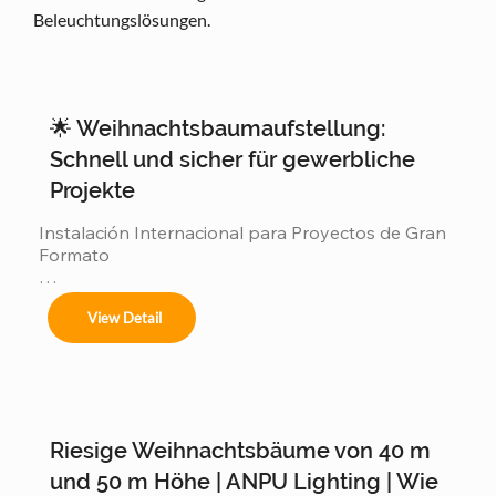
Beleuchtungslösungen.
🌟 Weihnachtsbaumaufstellung:
Schnell und sicher für gewerbliche
Projekte
Instalación Internacional para Proyectos de Gran 
Formato

Ofrecemos servicios completos de instalación 
View Detail
para:

Riesige Weihnachtsbäume von 40 m
Árboles de 4m a 50m en espacios interiores y 
exteriores.

und 50 m Höhe | ANPU Lighting | Wie