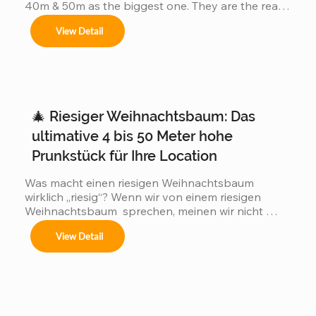
40m & 50m as the biggest one. They are the real 
China factory for Giant Christmas Tree.
View Detail
🎄 Riesiger Weihnachtsbaum: Das
ultimative 4 bis 50 Meter hohe
Prunkstück für Ihre Location
Was macht einen riesigen Weihnachtsbaum 
wirklich „riesig“? Wenn wir von einem riesigen 
Weihnachtsbaum  sprechen, meinen wir nicht 
einfach einen 3 oder 5 Meter hohen Baum, wie 
View Detail
man ihn in jedem Einkaufszentrum findet. Wir 
meinen gewaltige Konstruktionen  von 4 bis hin zu 
atemberaubenden 50 Metern  Höhe! Genau – 
unsere individuell gefertigten Weihnachtsbäume 
verwandeln Stadtzentren, Hotellobbys und 
öffentliche Plätze weltweit. Ein 50 Meter hoher 