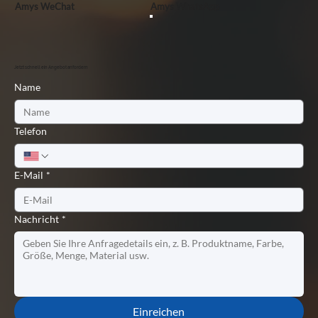
Amys WeChat
Amys WhatsApp
Jetzt schnell ein Angebot anfordern
Name
Telefon
E-Mail
*
Nachricht
*
Einreichen