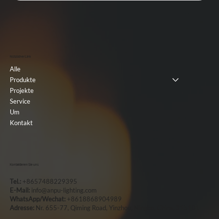
Nützlicher Link
Alle
Produkte
Projekte
Service
Um
Kontakt
Kontaktieren Sie uns
Tel.:
+8657488229395
E-Mail:
info@anpu-lighting.com
WhatsApp/Wechat:
+8618868904989
Adresse:
Nr. 655-77, Qiming Road, Yinzhou, Ningbo, China, 315101