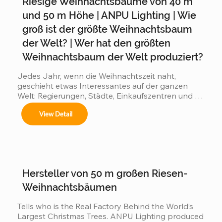
Riesige Weihnachtsbäume von 40 m
Árboles de 4m a 50m en espacios interiores y 
exteriores.

und 50 m Höhe | ANPU Lighting | Wie
groß ist der größte Weihnachtsbaum
der Welt? | Wer hat den größten
Centros comerciales, hoteles y eventos 
Weihnachtsbaum der Welt produziert?
municipales.

Jedes Jahr, wenn die Weihnachtszeit naht, 
geschieht etwas Interessantes auf der ganzen 
Welt: Regierungen, Städte, Einkaufszentren und 
Festivales navideños, parques temáticos y 
Touristenziele beginnen einen stillen Wettbewerb: 
activaciones de marca.

View Detail
👉 Wer kann den beeindruckendsten großen 
Weihnachtsbaum präsentieren? 👉 Wer wird den 
Adaptamos cada instalación al entorno, 
cumpliendo con normas locales e internacionales 
größten Weihnachtsbaum der Welt haben? Denn 
de seguridad.
je größer der Baum: zieht mehr Besucher an Es 
erzeugt eine größere Wirkung in den sozialen 
Medien. Es wird ein höherer kommerzieller Wert 
Hersteller von 50 m großen Riesen-
erzeugt Wenn Länder im Wettbewerb stehen,...
Weihnachtsbäumen
Tells who is the Real Factory Behind the World’s 
Largest Christmas Trees. ANPU Lighting produced 