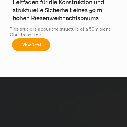
Leitfaden für die Konstruktion und
Weihnachtsbaum  ist so hoch wie ein 15-
stöckiges...
strukturelle Sicherheit eines 50 m
hohen Riesenweihnachtsbaums
This article is about the structure of a 50m giant 
Christmas tree
View Detail
 ein schnelles
 verwirklichen.