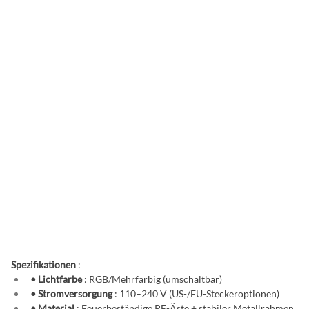
Spezifikationen
:
• Lichtfarbe
: RGB/Mehrfarbig (umschaltbar)
• Stromversorgung
: 110–240 V (US-/EU-Steckeroptionen)
• Material
: Feuerbeständige PE-Äste + stabiler Metallrahmen