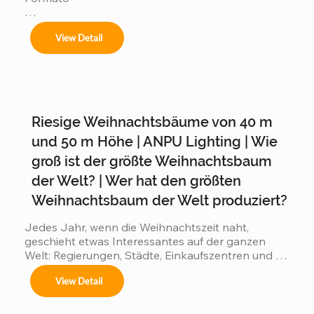
Ofrecemos servicios completos de instalación 
View Detail
para:

Riesige Weihnachtsbäume von 40 m
Árboles de 4m a 50m en espacios interiores y 
exteriores.

und 50 m Höhe | ANPU Lighting | Wie
groß ist der größte Weihnachtsbaum
der Welt? | Wer hat den größten
Centros comerciales, hoteles y eventos 
Weihnachtsbaum der Welt produziert?
municipales.

Jedes Jahr, wenn die Weihnachtszeit naht, 
geschieht etwas Interessantes auf der ganzen 
Welt: Regierungen, Städte, Einkaufszentren und 
Festivales navideños, parques temáticos y 
Touristenziele beginnen einen stillen Wettbewerb: 
activaciones de marca.

View Detail
👉 Wer kann den beeindruckendsten großen 
Weihnachtsbaum präsentieren? 👉 Wer wird den 
Adaptamos cada instalación al entorno, 