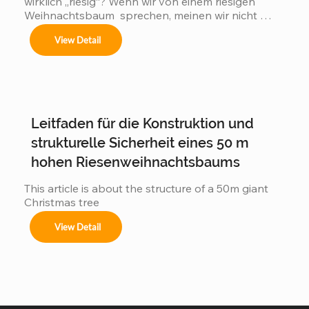
wirklich „riesig“? Wenn wir von einem riesigen 
Weihnachtsbaum  sprechen, meinen wir nicht 
einfach einen 3 oder 5 Meter hohen Baum, wie 
View Detail
man ihn in jedem Einkaufszentrum findet. Wir 
meinen gewaltige Konstruktionen  von 4 bis hin zu 
atemberaubenden 50 Metern  Höhe! Genau – 
unsere individuell gefertigten Weihnachtsbäume 
verwandeln Stadtzentren, Hotellobbys und 
öffentliche Plätze weltweit. Ein 50 Meter hoher 
Leitfaden für die Konstruktion und
Weihnachtsbaum  ist so hoch wie ein 15-
stöckiges...
strukturelle Sicherheit eines 50 m
hohen Riesenweihnachtsbaums
This article is about the structure of a 50m giant 
Christmas tree
View Detail