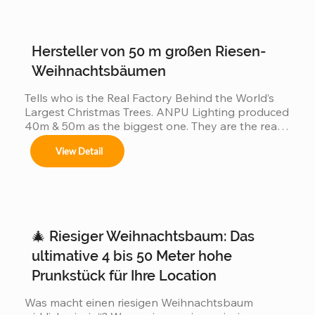
cumpliendo con normas locales e internacionales 
größten Weihnachtsbaum der Welt haben? Denn 
de seguridad.
je größer der Baum: zieht mehr Besucher an Es 
erzeugt eine größere Wirkung in den sozialen 
Medien. Es wird ein höherer kommerzieller Wert 
Hersteller von 50 m großen Riesen-
erzeugt Wenn Länder im Wettbewerb stehen,...
Weihnachtsbäumen
Tells who is the Real Factory Behind the World’s 
Largest Christmas Trees. ANPU Lighting produced 
40m & 50m as the biggest one. They are the real 
China factory for Giant Christmas Tree.
View Detail
🎄 Riesiger Weihnachtsbaum: Das
ultimative 4 bis 50 Meter hohe
Prunkstück für Ihre Location
Was macht einen riesigen Weihnachtsbaum 