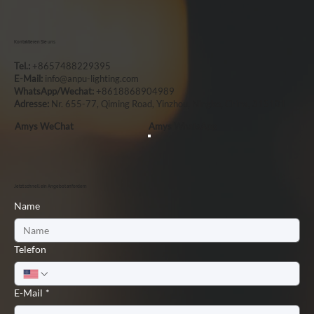
Kontaktieren Sie uns
Tel.:
+8657488229395
E-Mail:
info@anpu-lighting.com
WhatsApp/Wechat:
+8618868904989
Adresse:
Nr. 655-77, Qiming Road, Yinzhou, Ningbo, China, 315101
Amys WeChat
Amys WhatsApp
Jetzt schnell ein Angebot anfordern
Name
Telefon
E-Mail
*