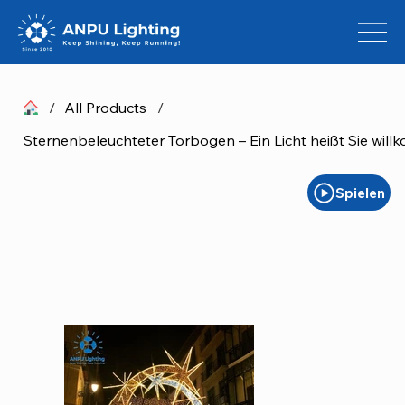
/
All Products
/
Spielen