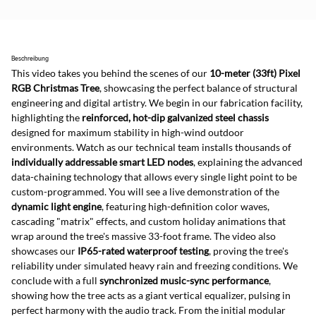
Beschreibung
This video takes you behind the scenes of our 
10-meter (33ft) Pixel 
RGB Christmas Tree
, showcasing the perfect balance of structural 
engineering and digital artistry. We begin in our fabrication facility, 
highlighting the 
reinforced, hot-dip galvanized steel chassis
designed for maximum stability in high-wind outdoor 
environments. Watch as our technical team installs thousands of 
individually addressable smart LED nodes
, explaining the advanced 
data-chaining technology that allows every single light point to be 
custom-programmed. You will see a live demonstration of the 
dynamic light engine
, featuring high-definition color waves, 
cascading "matrix" effects, and custom holiday animations that 
wrap around the tree's massive 33-foot frame. The video also 
showcases our 
IP65-rated waterproof testing
, proving the tree's 
reliability under simulated heavy rain and freezing conditions. We 
conclude with a full 
synchronized music-sync performance
, 
showing how the tree acts as a giant vertical equalizer, pulsing in 
perfect harmony with the audio track. From the initial modular 