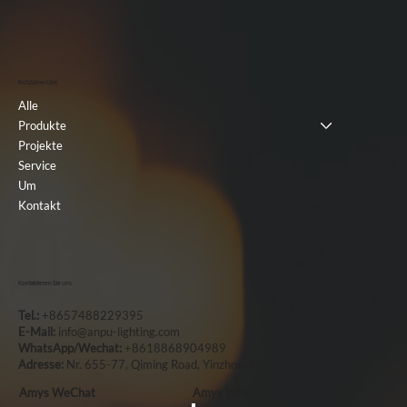
Nützlicher Link
Alle
Produkte
Projekte
Service
Um
Kontakt
Kontaktieren Sie uns
Tel.:
+8657488229395
E-Mail:
info@anpu-lighting.com
WhatsApp/Wechat:
+8618868904989
Adresse:
Nr. 655-77, Qiming Road, Yinzhou, Ningbo, China, 315101
Amys WeChat
Amys WhatsApp