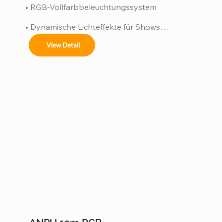
• RGB-Vollfarbbeleuchtungssystem

• Dynamische Lichteffekte für Shows

• Energieeffiziente LED-Technologie

View Detail
• Wasserdicht gemäß IP65 für den 
Außenbereich

• ISO 9001-zertifizierte Produktion