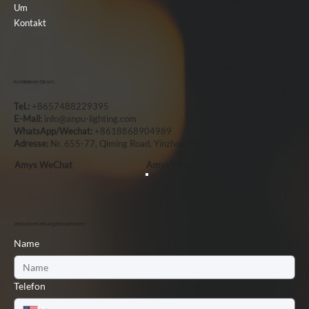
Um
Kontakt
Kontaktieren Sie uns
Tel.:
+8657488229395
E-Mail:
info@anpu-lighting.com
WhatsApp/Wechat:
+8618868904989
Adresse:
Nr. 655-77, Qiming Road, Yinzhou, Ningbo, China, 315101
Amys WeChat
Amys WhatsApp
Jetzt schnell ein Angebot anfordern
Name
Telefon