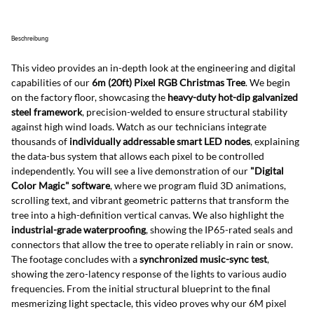
Beschreibung
This video provides an in-depth look at the engineering and digital 
capabilities of our 
6m (20ft) Pixel RGB Christmas Tree
. We begin 
on the factory floor, showcasing the 
heavy-duty hot-dip galvanized 
steel framework
, precision-welded to ensure structural stability 
against high wind loads. Watch as our technicians integrate 
thousands of 
individually addressable smart LED nodes
, explaining 
the data-bus system that allows each pixel to be controlled 
independently. You will see a live demonstration of our 
"Digital 
Color Magic" software
, where we program fluid 3D animations, 
scrolling text, and vibrant geometric patterns that transform the 
tree into a high-definition vertical canvas. We also highlight the 
industrial-grade waterproofing
, showing the IP65-rated seals and 
connectors that allow the tree to operate reliably in rain or snow. 
The footage concludes with a 
synchronized music-sync test
, 
showing the zero-latency response of the lights to various audio 
frequencies. From the initial structural blueprint to the final 
mesmerizing light spectacle, this video proves why our 6M pixel 